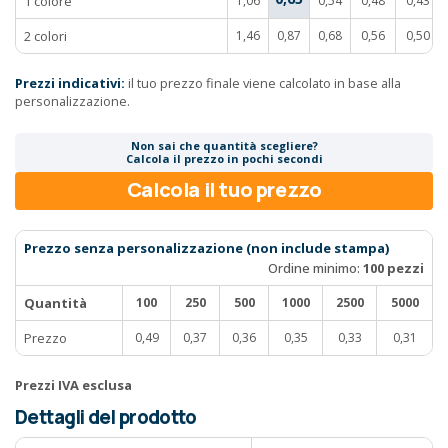
1 colore
1,06
0,54
0,48
0,43
2 colori
1,46
0,87
0,68
0,56
0,50
Prezzi indicativi:
il tuo prezzo finale viene calcolato in base alla
personalizzazione.
Non sai che quantità scegliere?
Calcola il prezzo in pochi secondi
Calcola il tuo prezzo
Prezzo senza personalizzazione (non include stampa)
Ordine minimo:
100 pezzi
Quantità
100
250
500
1000
2500
5000
Prezzo
0,49
0,37
0,36
0,35
0,33
0,31
Prezzi IVA esclusa
Dettagli del prodotto