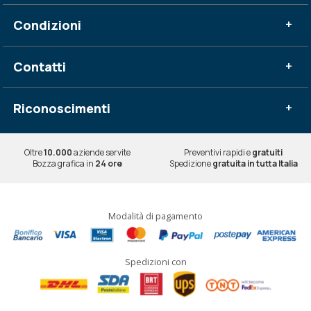
Condizioni
+
Contatti
+
Riconoscimenti
+
Oltre
10.000
aziende servite
Preventivi rapidi e
gratuiti
Bozza grafica in
24 ore
Spedizione
gratuita in tutta Italia
Modalità di pagamento
Spedizioni con