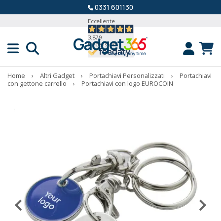
0331 601130
Eccellente
3.879
Recensioni
Home
›
Altri Gadget
›
Portachiavi Personalizzati
›
Portachiavi
con gettone carrello
›
Portachiavi con logo EUROCOIN