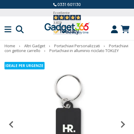
0331 601130
Eccellente
3.879
Recensioni
Home
›
Altri Gadget
›
Portachiavi Personalizzati
›
Portachiavi
con gettone carrello
›
Portachiavi in alluminio riciclato TOKLEY
IDEALE PER URGENZE