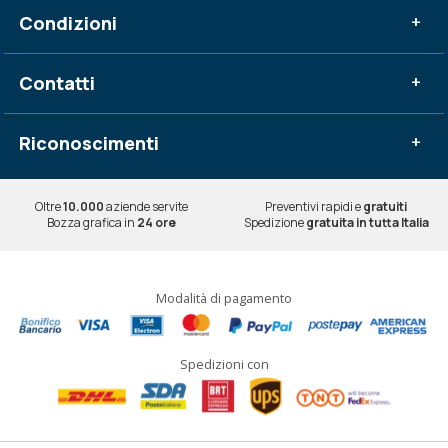
Condizioni
+
Contatti
+
Riconoscimenti
+
Oltre
10.000
aziende servite
Preventivi rapidi e
gratuiti
Bozza grafica in
24 ore
Spedizione
gratuita in tutta Italia
Modalità di pagamento
Spedizioni con