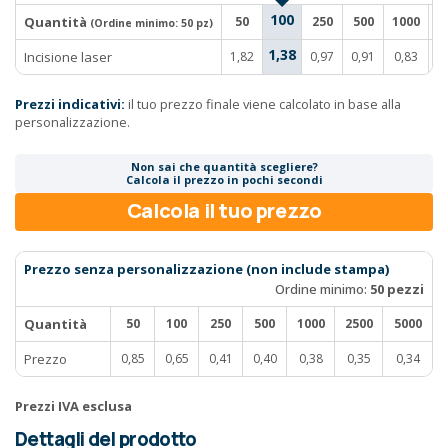
100
Quantità
50
250
500
1000
2
(Ordine minimo:
50 pz
)
1,38
Incisione laser
1,82
0,97
0,91
0,83
0
Prezzi indicativi:
il tuo prezzo finale viene calcolato in base alla
personalizzazione.
Non sai che quantità scegliere?
Calcola il prezzo in pochi secondi
Calcola il tuo prezzo
Prezzo senza personalizzazione (non include stampa)
Ordine minimo:
50 pezzi
Quantità
50
100
250
500
1000
2500
5000
Prezzo
0,85
0,65
0,41
0,40
0,38
0,35
0,34
Prezzi IVA esclusa
Dettagli del prodotto