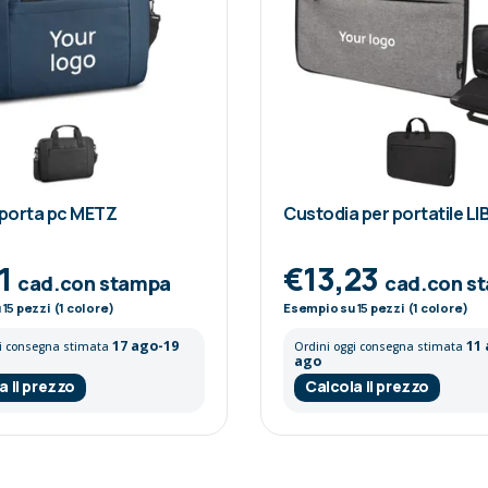
 porta pc METZ
Custodia per portatile L
11
€13,23
cad.con stampa
cad.con s
u
15
pezzi (1 colore)
Esempio su
15
pezzi (1 colore)
17 ago-19
11
gi consegna stimata
Ordini oggi consegna stimata
ago
a il prezzo
Calcola il prezzo