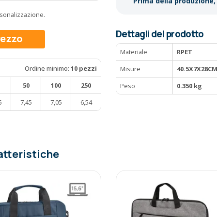
Prima della produzione, 
ersonalizzazione.
Dettagli del prodotto
prezzo
Materiale
RPET
Ordine minimo:
10 pezzi
Misure
40.5X7X28C
50
100
250
Peso
0.350 kg
5
7,45
7,05
6,54
atteristiche