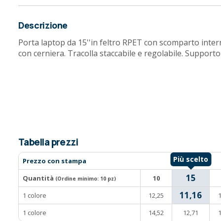
Descrizione
Porta laptop da 15''in feltro RPET con scomparto intern
con cerniera. Tracolla staccabile e regolabile. Supporto 
Tabella prezzi
Prezzo con stampa
15
Quantità
10
(Ordine minimo:
10 pz
)
11,16
1 colore
12,25
1
1 colore
14,52
12,71
1