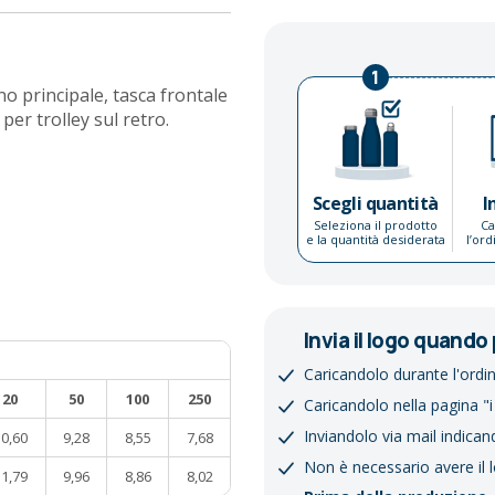
1
o principale, tasca frontale
per trolley sul retro.
Scegli quantità
I
Seleziona il prodotto
Ca
e la quantità desiderata
l’or
Invia il logo quando 
Caricandolo durante l'ordi
20
50
100
250
Caricandolo nella pagina "i
Inviandolo via mail indican
0,60
9,28
8,55
7,68
Non è necessario avere il 
1,79
9,96
8,86
8,02