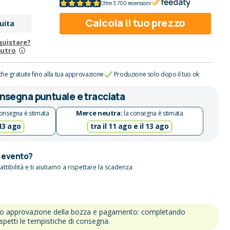
Oltre 3.700 recensioni
Calcola il tuo prezzo
uita
quistare?
eutro
che gratuite fino alla tua approvazione
Produzione solo dopo il tuo ok
nsegna puntuale e tracciata
Merce neutra:
onsegna è stimata
la consegna è stimata
 13 ago
tra il 11 ago e il 13 ago
n evento?
attibilità e ti aiutiamo a rispettare la scadenza
po approvazione della bozza e pagamento: completando
ispetti le tempistiche di consegna.