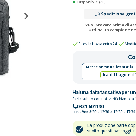
Disponibile (28)
Spedizione grat
Vuoi provare prima di ac
Ordina un campione n
Ricevi la bozza entro 24h
Modifi
Co
Merce personalizzata:
la c
tra il 11 ago e il
Hai una data tassativa per u
Parla subito con noi: verifichiamo la f
0331 601130
Lun - Ven 8:30 - 12:30 e 13:30 - 17:30
La produzione parte do
subito questi passaggi, r