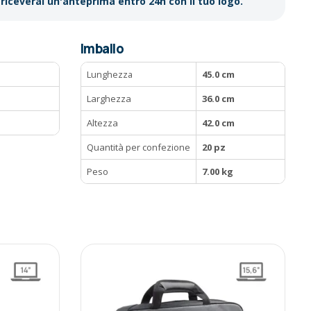
riceverai un'anteprima entro 24h con il tuo logo.
Imballo
Lunghezza
45.0 cm
M
Larghezza
36.0 cm
Altezza
42.0 cm
Quantità per confezione
20 pz
Peso
7.00 kg