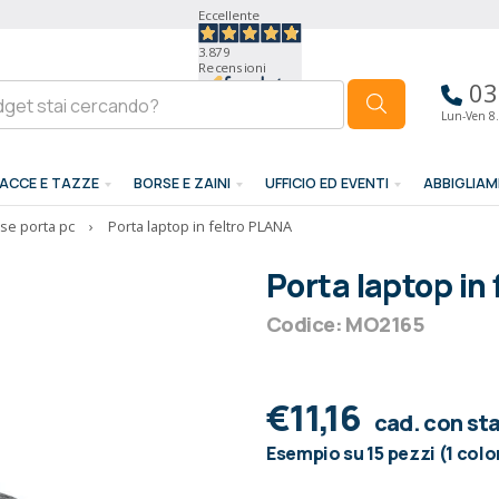
Eccellente
3.879
Recensioni
03
Lun-Ven 8.
ACCE E TAZZE
BORSE E ZAINI
UFFICIO ED EVENTI
ABBIGLIA
se porta pc
›
Porta laptop in feltro PLANA
Porta laptop in
Codice: MO2165
€11,16
cad. con s
Esempio su 15 pezzi (1 colo