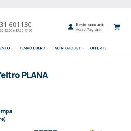
31 601130
Il mio account
Accedi/Registrati
30-12.30 e 13.30-17.30
MENTO
TEMPO LIBERO
ALTRI GADGET
OFFERTE
 feltro PLANA
tampa
re)