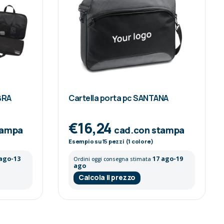
IBRA
Cartella porta pc SANTANA
€16,24
tampa
cad.con stampa
Esempio su
15
pezzi (1 colore)
 ago-13
17 ago-19
Ordini oggi consegna stimata
ago
Calcola il prezzo