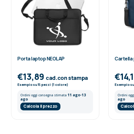
Porta laptop NEOLAP
Cartella
€13,89
€14,
cad.con stampa
Esempio su
15
pezzi (1 colore)
Esempio s
11 ago-13
Ordini oggi consegna stimata
Ordini og
ago
ago
Calcola il prezzo
Calcol