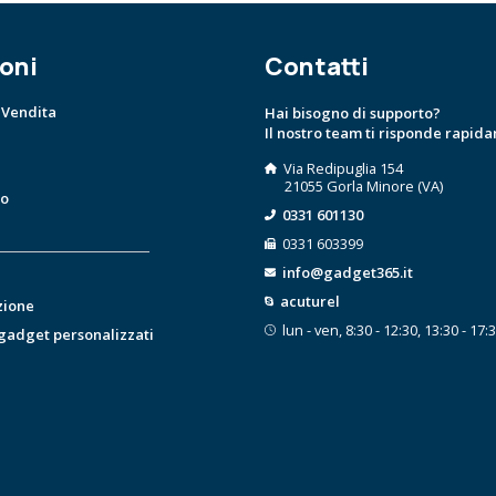
oni
Contatti
 Vendita
Hai bisogno di supporto?
Il nostro team ti risponde rapid
Via Redipuglia 154
21055 Gorla Minore (VA)
to
0331 601130
0331 603399
info@gadget365.it
acuturel
zione
lun - ven, 8:30 - 12:30, 13:30 - 17:
 gadget personalizzati