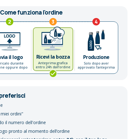
Come funziona l'ordine
2
3
4
Ricevi la bozza
nvia il logo
Produzione
Anteprima grafica
ricalo durante
Solo dopo aver
entro 24h dall’ordine
dine oppure dopo
approvato l’anteprima
preferisci
ne
 miei ordini"
do il numero dell'ordine
logo pronto al momento dell’ordine