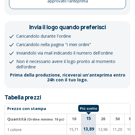
approvato l’anteprima
Invia il logo quando preferisci
Caricandolo durante l'ordine
Caricandolo nella pagina "i miei ordini"
Inviandolo via mail indicando il numero dell'ordine
Non è necessario avere il logo pronto al momento
dell’ordine
Prima della produzione, riceverai un'anteprima entro
24h con il tuo logo.
Tabella prezzi
Prezzo con stampa
15
Quantità
10
20
50
100
(Ordine minimo:
10 pz
)
13,89
1 colore
15,71
12,96
11,20
10,0