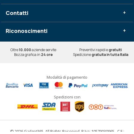
Contatti
+
Riconoscimenti
+
Oltre
10.000
aziende servite
Preventivi rapidi e
gratuiti
Bozza grafica in
24 ore
Spedizione
gratuita in tutta Italia
Modalità di pagamento
Spedizioni con
© 2026 Gadget365. All Rights Reserved. P.Iva: 10579030965 - C.F.: