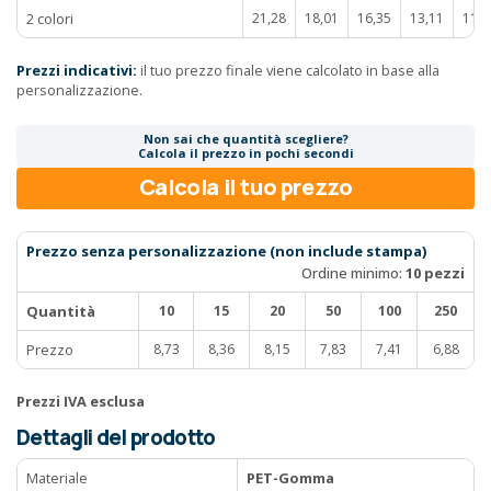
2 colori
21,28
18,01
16,35
13,11
11,3
Prezzi indicativi:
il tuo prezzo finale viene calcolato in base alla
personalizzazione.
Non sai che quantità scegliere?
Calcola il prezzo in pochi secondi
Calcola il tuo prezzo
Prezzo senza personalizzazione (non include stampa)
Ordine minimo:
10 pezzi
Quantità
10
15
20
50
100
250
Prezzo
8,73
8,36
8,15
7,83
7,41
6,88
Prezzi IVA esclusa
Dettagli del prodotto
Materiale
PET-Gomma