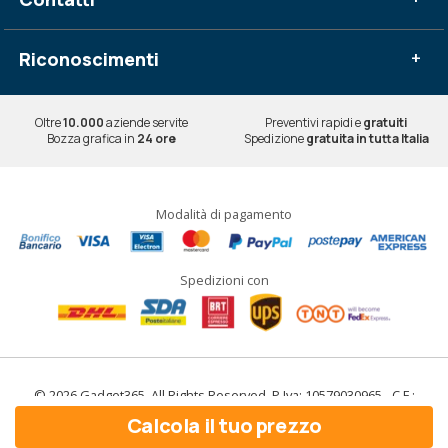
Riconoscimenti
+
Oltre
10.000
aziende servite
Preventivi rapidi e
gratuiti
Bozza grafica in
24 ore
Spedizione
gratuita in tutta Italia
Modalità di pagamento
Spedizioni con
© 2026 Gadget365. All Rights Reserved. P.Iva: 10579030965 - C.F.:
10579030965
Calcola il tuo prezzo