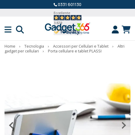
0331 601130
Eccellente
3.879
Recensioni
Home
›
Tecnologia
›
Accessori per Cellulari e Tablet
›
Altri
gadget per cellulari
›
Porta cellulare e tablet PLASSI