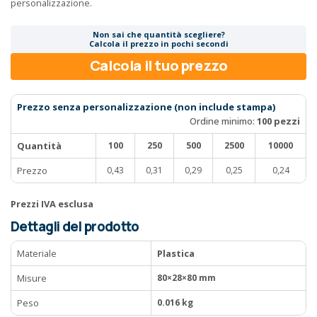
personalizzazione.
Non sai che quantità scegliere?
Calcola il prezzo in pochi secondi
Calcola il tuo prezzo
Prezzo senza personalizzazione (non include stampa)
Ordine minimo:
100 pezzi
Quantità
100
250
500
2500
10000
Prezzo
0,43
0,31
0,29
0,25
0,24
Prezzi IVA esclusa
Dettagli del prodotto
Materiale
Plastica
Misure
80×28×80 mm
Peso
0.016 kg