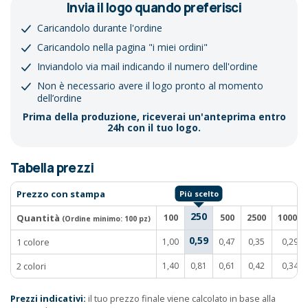
Invia il logo quando preferisci
Caricandolo durante l'ordine
Caricandolo nella pagina "i miei ordini"
Inviandolo via mail indicando il numero dell'ordine
Non è necessario avere il logo pronto al momento
dell’ordine
Prima della produzione, riceverai un'anteprima entro
24h con il tuo logo.
Tabella prezzi
Prezzo con stampa
250
Quantità
100
500
2500
10000
(Ordine minimo:
100 pz
)
0,59
1 colore
1,00
0,47
0,35
0,29
2 colori
1,40
0,81
0,61
0,42
0,34
Prezzi indicativi:
il tuo prezzo finale viene calcolato in base alla