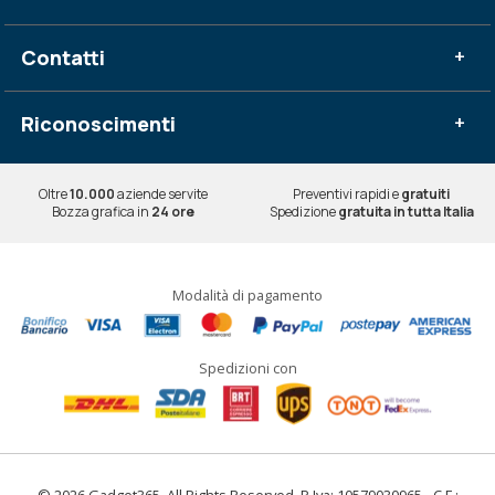
Contatti
+
Riconoscimenti
+
Oltre
10.000
aziende servite
Preventivi rapidi e
gratuiti
Bozza grafica in
24 ore
Spedizione
gratuita in tutta Italia
Modalità di pagamento
Spedizioni con
© 2026 Gadget365. All Rights Reserved. P.Iva: 10579030965 - C.F.: