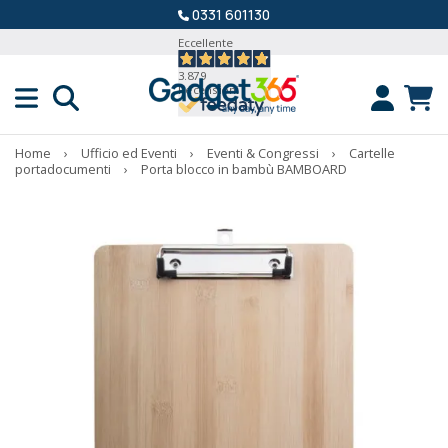
0331 601130
Eccellente
3.879
Recensioni
Home
›
Ufficio ed Eventi
›
Eventi & Congressi
›
Cartelle
portadocumenti
›
Porta blocco in bambù BAMBOARD