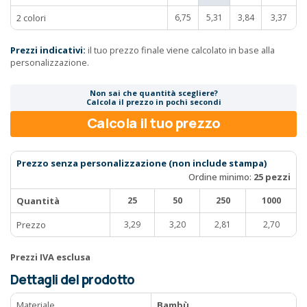
2 colori
6,75
5,31
3,84
3,37
Prezzi indicativi:
il tuo prezzo finale viene calcolato in base alla
personalizzazione.
Non sai che quantità scegliere?
Calcola il prezzo in pochi secondi
Calcola il tuo prezzo
Prezzo senza personalizzazione (non include stampa)
Ordine minimo:
25 pezzi
Quantità
25
50
250
1000
Prezzo
3,29
3,20
2,81
2,70
Prezzi IVA esclusa
Dettagli del prodotto
Materiale
Bambù