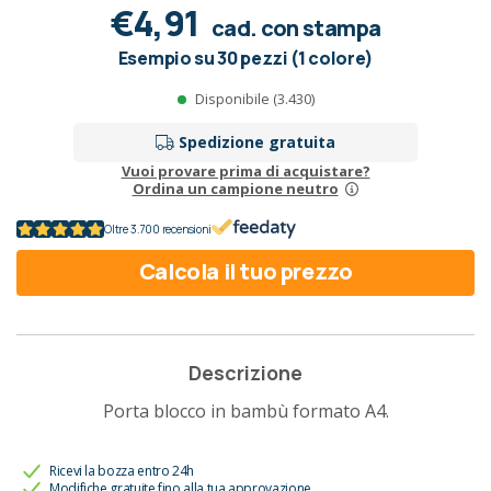
€4,91
cad. con stampa
Esempio su 30 pezzi (1 colore)
Disponibile (3.430)
Spedizione gratuita
Vuoi provare prima di acquistare?
Ordina un campione neutro
Oltre 3.700 recensioni
Calcola il tuo prezzo
Descrizione
Porta blocco in bambù formato A4.
Ricevi la bozza entro 24h
Modifiche gratuite fino alla tua approvazione