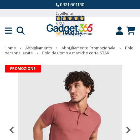
0331 601130
Eccellente
3.879
Recensioni
Home
›
Abbigliamento
›
Abbigliamento Promozionale
›
Polo
personalizzate
›
Polo da uomo a maniche corte STAR
PROMOZIONE