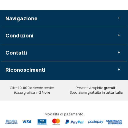
Navigazione
+
Condizioni
+
Contatti
+
Riconoscimenti
+
Oltre
10.000
aziende servite
Preventivi rapidi e
gratuiti
Bozza grafica in
24 ore
Spedizione
gratuita in tutta Italia
Modalità di pagamento