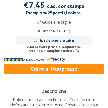
€7,45
cad. con stampa
Esempio su 25 pezzi (1 colore)
Guida alle taglie
Disponibile (13.876)
Spedizione gratuita
Vuoi provare prima di acquistare?
Ordina un campione neutro
Oltre 3.700 recensioni
Calcola il tuo prezzo
Descrizione
Polo da uomo a maniche corte. Copri cerniere
rinforzate sul colletto interno. Polsini e colletto a