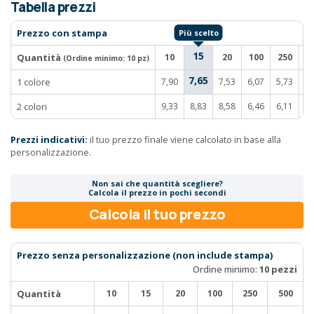
Tabella prezzi
Prezzo con stampa
15
Quantità
10
20
100
250
5
(Ordine minimo:
10 pz
)
7,65
1 colore
7,90
7,53
6,07
5,73
5,
2 colori
9,33
8,83
8,58
6,46
6,11
5,
Prezzi indicativi:
il tuo prezzo finale viene calcolato in base alla
personalizzazione.
Non sai che quantità scegliere?
Calcola il prezzo in pochi secondi
Calcola il tuo prezzo
Prezzo senza personalizzazione (non include stampa)
Ordine minimo:
10 pezzi
Quantità
10
15
20
100
250
500