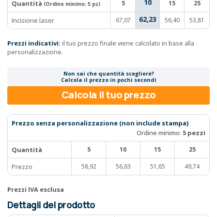
10
Quantità
5
15
25
(Ordine minimo:
5 pz
)
62,23
Incisione laser
67,07
56,40
53,81
Prezzi indicativi:
il tuo prezzo finale viene calcolato in base alla
personalizzazione.
Non sai che quantità scegliere?
Calcola il prezzo in pochi secondi
Calcola il tuo prezzo
Prezzo senza personalizzazione (non include stampa)
Ordine minimo:
5 pezzi
Quantità
5
10
15
25
Prezzo
58,92
56,63
51,65
49,74
Prezzi IVA esclusa
Dettagli del prodotto