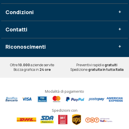
Condizioni
+
Contatti
+
Riconoscimenti
+
Oltre
10.000
aziende servite
Preventivi rapidi e
gratuiti
Bozza grafica in
24 ore
Spedizione
gratuita in tutta Italia
Modalità di pagamento
Spedizioni con