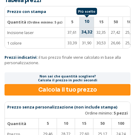
Tabella prezzi
Prezzo con stampa
10
Quantità
5
15
50
100
(Ordine minimo:
5 pz
)
34,32
Incisione laser
37,61
32,35
27,42
25,76
1 colore
33,39
31,90
30,53
26,66
25,19
Prezzi indicativi:
il tuo prezzo finale viene calcolato in base alla
personalizzazione.
Non sai che quantità scegliere?
Calcola il prezzo in pochi secondi
Calcola il tuo prezzo
Prezzo senza personalizzazione (non include stampa)
Ordine minimo:
5 pezzi
Quantità
5
10
15
50
100
Prezzo
29,46
28,72
27,60
25,17
24,24