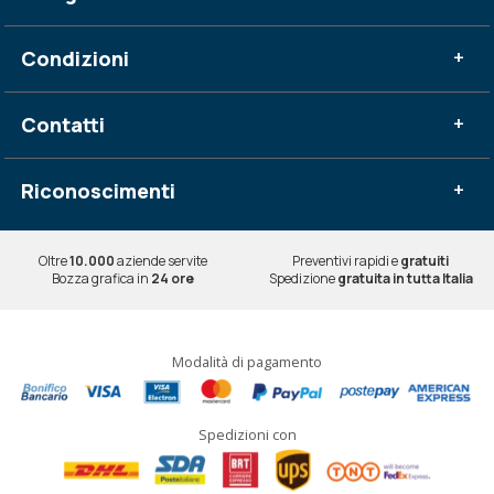
Condizioni
+
Contatti
+
Riconoscimenti
+
Oltre
10.000
aziende servite
Preventivi rapidi e
gratuiti
Bozza grafica in
24 ore
Spedizione
gratuita in tutta Italia
Modalità di pagamento
Spedizioni con