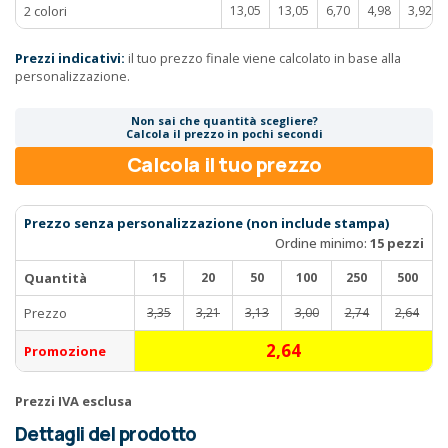
2 colori
13,05
13,05
6,70
4,98
3,92
Prezzi indicativi:
il tuo prezzo finale viene calcolato in base alla
personalizzazione.
Non sai che quantità scegliere?
Calcola il prezzo in pochi secondi
Calcola il tuo prezzo
Prezzo senza personalizzazione (non include stampa)
Ordine minimo:
15 pezzi
Quantità
15
20
50
100
250
500
Prezzo
3,35
3,21
3,13
3,00
2,74
2,64
2,64
Promozione
Prezzi IVA esclusa
Dettagli del prodotto