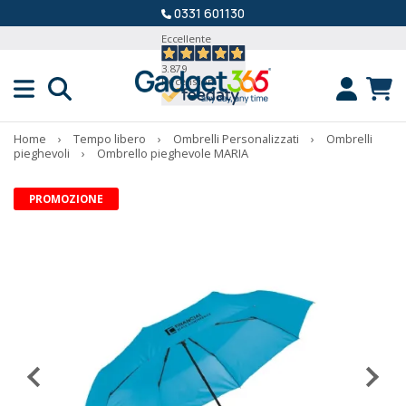
0331 601130
Eccellente
3.879
Recensioni
Home
›
Tempo libero
›
Ombrelli Personalizzati
›
Ombrelli
pieghevoli
›
Ombrello pieghevole MARIA
PROMOZIONE