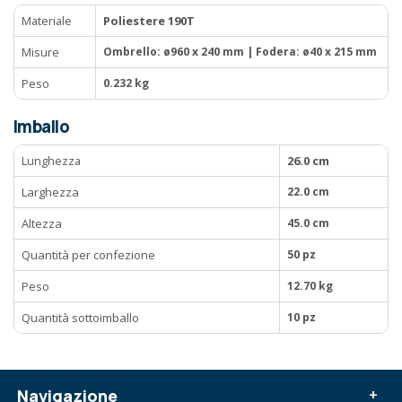
Materiale
Poliestere 190T
Misure
Ombrello: ø960 x 240 mm | Fodera: ø40 x 215 mm
Peso
0.232 kg
Imballo
Lunghezza
26.0 cm
Larghezza
22.0 cm
Altezza
45.0 cm
Quantità per confezione
50 pz
Peso
12.70 kg
Quantità sottoimballo
10 pz
Navigazione
+