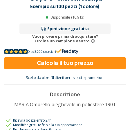
Esempio su 100 pezzi (1 colore)
Disponibile (10.913)
Spedizione gratuita
Vuoi provare prima di acquistare?
Ordina un campione neutro
Oltre 3.700 recensioni
Calcola il tuo prezzo
Scelto da oltre
45
clienti per eventi e promozioni
Descrizione
MARIA Ombrello pieghevole in poliestere 190T
Ricevi la bozza entro 24h
Modifiche gratuite fino alla tua approvazione
Produzione solo dopo il tuo ok