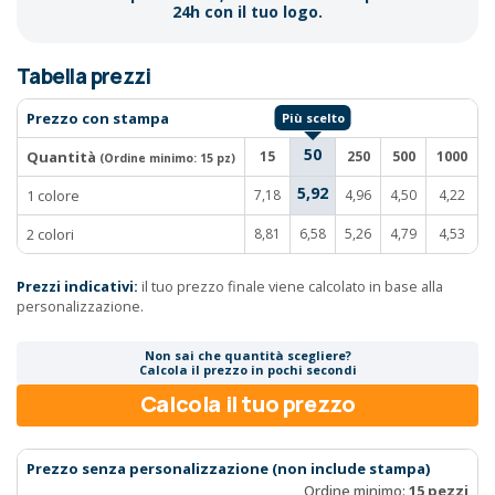
24h con il tuo logo.
Tabella prezzi
Prezzo con stampa
50
Quantità
15
250
500
1000
(Ordine minimo:
15 pz
)
5,92
1 colore
7,18
4,96
4,50
4,22
2 colori
8,81
6,58
5,26
4,79
4,53
Prezzi indicativi:
il tuo prezzo finale viene calcolato in base alla
personalizzazione.
Non sai che quantità scegliere?
Calcola il prezzo in pochi secondi
Calcola il tuo prezzo
Prezzo senza personalizzazione (non include stampa)
Ordine minimo:
15 pezzi