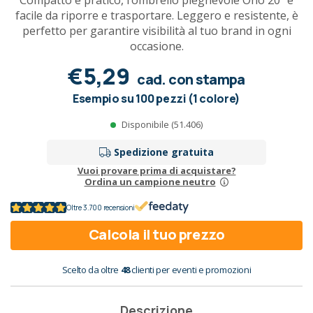
Compatto e pratico, l’ombrello pieghevole Oho 20" è
facile da riporre e trasportare. Leggero e resistente, è
perfetto per garantire visibilità al tuo brand in ogni
occasione.
€5,29
cad. con stampa
Esempio su 100 pezzi (1 colore)
Disponibile (51.406)
Spedizione gratuita
Vuoi provare prima di acquistare?
Ordina un campione neutro
Oltre 3.700 recensioni
Calcola il tuo prezzo
Scelto da oltre
48
clienti per eventi e promozioni
Descrizione