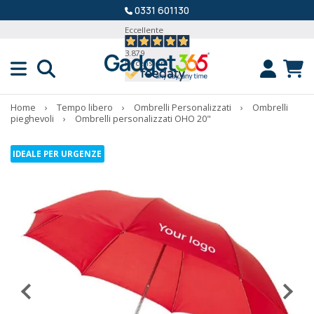
0331 601130
Eccellente
3.879
Recensioni
Home
›
Tempo libero
›
Ombrelli Personalizzati
›
Ombrelli
pieghevoli
›
Ombrelli personalizzati OHO 20"
IDEALE PER URGENZE