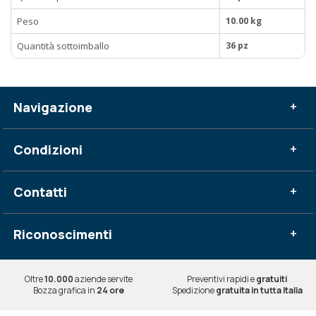
Peso
10.00 kg
Quantità sottoimballo
36 pz
Navigazione
+
Condizioni
+
Contatti
+
Riconoscimenti
+
Oltre
10.000
aziende servite
Preventivi rapidi e
gratuiti
Bozza grafica in
24 ore
Spedizione
gratuita in tutta Italia