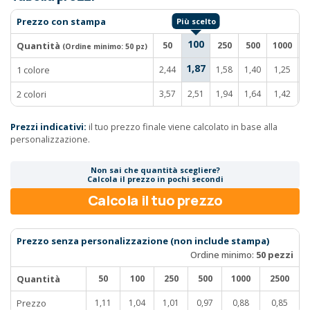
Prezzo con stampa
100
Quantità
50
250
500
1000
2
(Ordine minimo:
50 pz
)
1,87
1 colore
2,44
1,58
1,40
1,25
1
2 colori
3,57
2,51
1,94
1,64
1,42
1
Prezzi indicativi:
il tuo prezzo finale viene calcolato in base alla
personalizzazione.
Non sai che quantità scegliere?
Calcola il prezzo in pochi secondi
Calcola il tuo prezzo
Prezzo senza personalizzazione (non include stampa)
Ordine minimo:
50 pezzi
Quantità
50
100
250
500
1000
2500
Prezzo
1,11
1,04
1,01
0,97
0,88
0,85