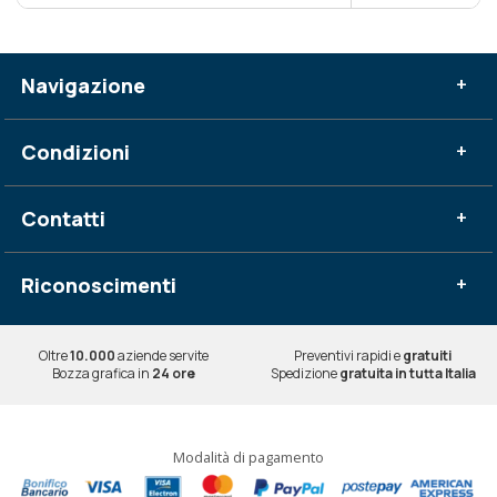
Navigazione
+
Condizioni
+
Contatti
+
Riconoscimenti
+
Oltre
10.000
aziende servite
Preventivi rapidi e
gratuiti
Bozza grafica in
24 ore
Spedizione
gratuita in tutta Italia
Modalità di pagamento