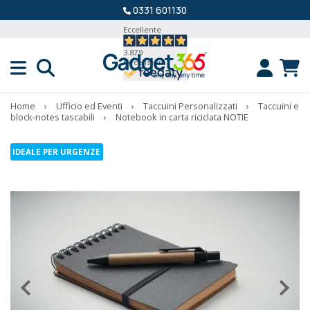
0331 601130
Eccellente
3.879
Recensioni
Home
›
Ufficio ed Eventi
›
Taccuini Personalizzati
›
Taccuini e
block-notes tascabili
›
Notebook in carta riciclata NOTIE
IDEALE PER URGENZE