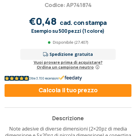
Codice: AP741874
€0,48
cad. con stampa
Esempio su 500 pezzi (1 colore)
Disponibile (27.407)
Spedizione gratuita
Vuoi provare prima di acquistare?
Ordina un campione neutro
Oltre 3.700 recensioni
Calcola il tuo prezzo
Descrizione
Note adesive di diverse dimensioni (2×20pz di media
dimensione e 5×20pz di piccola dimensione) e copertina