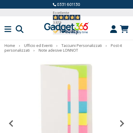
0331 601130
Eccellente
3.879
Recensioni
Home
›
Ufficio ed Eventi
›
Taccuini Personalizzati
›
Post-it
personalizzati
›
Note adesive LONNOT