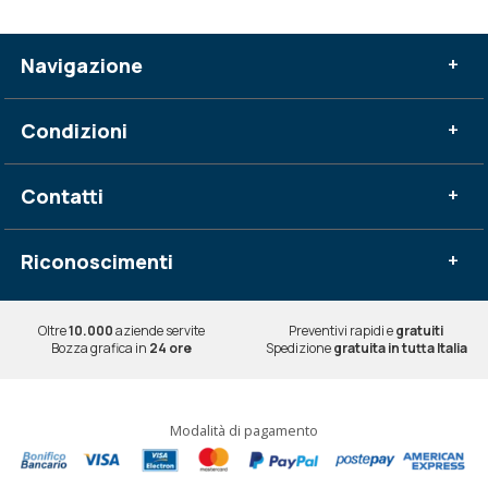
Navigazione
+
Condizioni
+
Contatti
+
Riconoscimenti
+
Oltre
10.000
aziende servite
Preventivi rapidi e
gratuiti
Bozza grafica in
24 ore
Spedizione
gratuita in tutta Italia
Modalità di pagamento