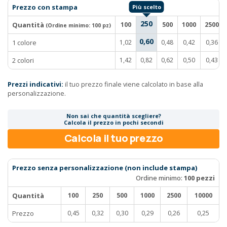
Prezzo con stampa
250
Quantità
100
500
1000
2500
(Ordine minimo:
100 pz
)
0,60
1 colore
1,02
0,48
0,42
0,36
2 colori
1,42
0,82
0,62
0,50
0,43
Prezzi indicativi:
il tuo prezzo finale viene calcolato in base alla
personalizzazione.
Non sai che quantità scegliere?
Calcola il prezzo in pochi secondi
Calcola il tuo prezzo
Prezzo senza personalizzazione (non include stampa)
Ordine minimo:
100 pezzi
Quantità
100
250
500
1000
2500
10000
Prezzo
0,45
0,32
0,30
0,29
0,26
0,25