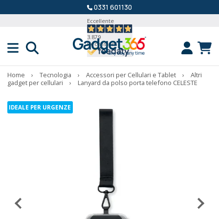
0331 601130
Eccellente
3.879
Recensioni
Home
›
Tecnologia
›
Accessori per Cellulari e Tablet
›
Altri
gadget per cellulari
›
Lanyard da polso porta telefono CELESTE
IDEALE PER URGENZE