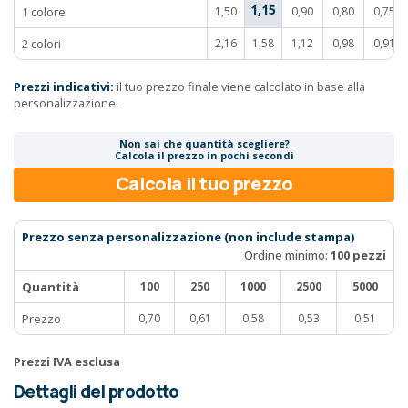
1,15
1 colore
1,50
0,90
0,80
0,75
2 colori
2,16
1,58
1,12
0,98
0,91
Prezzi indicativi:
il tuo prezzo finale viene calcolato in base alla
personalizzazione.
Non sai che quantità scegliere?
Calcola il prezzo in pochi secondi
Calcola il tuo prezzo
Prezzo senza personalizzazione (non include stampa)
Ordine minimo:
100 pezzi
Quantità
100
250
1000
2500
5000
Prezzo
0,70
0,61
0,58
0,53
0,51
Prezzi IVA esclusa
Dettagli del prodotto