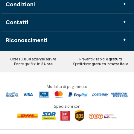
Condizioni
+
Contatti
+
Riconoscimenti
+
Oltre
10.000
aziende servite
Preventivi rapidi e
gratuiti
Bozza grafica in
24 ore
Spedizione
gratuita in tutta Italia
Modalità di pagamento
Spedizioni con