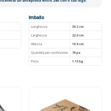
riceverai un'anteprima entro 24h con il tuo logo.
Imballo
Lunghezza
30.2 cm
Larghezza
22.0 cm
Altezza
10.0 cm
Quantità per confezione
70 pz
Peso
1.15 kg