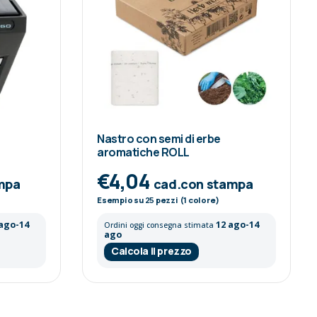
Nastro con semi di erbe
aromatiche ROLL
€4,04
mpa
cad.con stampa
Esempio su
25
pezzi (1 colore)
 ago-14
12 ago-14
Ordini oggi consegna stimata
ago
Calcola il prezzo