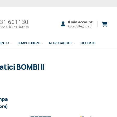
31 601130
Il mio account
Accedi/Registrati
30-12.30 e 13.30-17.30
MENTO
TEMPO LIBERO
ALTRI GADGET
OFFERTE
vatici BOMBI II
mpa
lore)