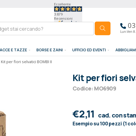
Eccellente
3.879
Recensioni
03
Lun-Ven 8.
ACCE E TAZZE
BORSE E ZAINI
UFFICIO ED EVENTI
ABBIGLIA
Kit per fiori selvatici BOMBI II
Kit per fiori sel
Codice: MO6909
€2,11
cad. con sta
Esempio su 100 pezzi (1 co