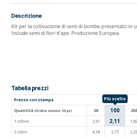
Descrizione
Kit per la coltivazione di semi di bombe presentato in u
Include semi di fiori d'ape. Produzione Europea.
Tabella prezzi
Prezzo con stampa
100
Quantità
50
25
(Ordine minimo:
50 pz
)
2,11
1 colore
2,91
1,8
2 colori
4,18
2,77
2,2