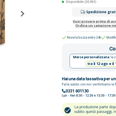
Disponibile (20.061)
Spedizione grat
Vuoi provare prima di ac
Ordina un campione n
Ricevi la bozza entro 24h
Modifi
Co
Merce personalizzata:
la c
tra il 12 ago e il
Hai una data tassativa per u
Parla subito con noi: verifichiamo la f
0331 601130
Lun - Ven 8:30 - 12:30 e 13:30 - 17:30
La produzione parte do
subito questi passaggi, r