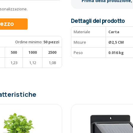
Prima della produzione, 
ersonalizzazione.
Dettagli del prodotto
prezzo
Materiale
Carta
Ordine minimo:
50 pezzi
Misure
Ø2,5 CM
500
1000
2500
Peso
0.016 kg
1,23
1,12
1,08
atteristiche