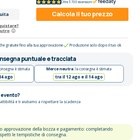
Oltre 3.700 recensioni
Calcola il tuo prezzo
uita
quistare?
eutro
che gratuite fino alla tua approvazione
Produzione solo dopo il tuo ok
nsegna puntuale e tracciata
Merce neutra:
onsegna è stimata
la consegna è stimata
 14 ago
tra il 12 ago e il 14 ago
n evento?
attibilità e ti aiutiamo a rispettare la scadenza
po approvazione della bozza e pagamento: completando
ispetti le tempistiche di consegna.