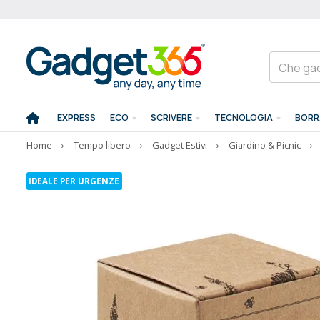
EXPRESS
ECO
SCRIVERE
TECNOLOGIA
BORR
Home
›
Tempo libero
›
Gadget Estivi
›
Giardino & Picnic
›
IDEALE PER URGENZE