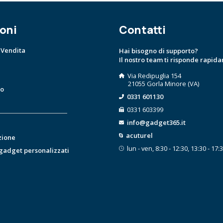
oni
Contatti
 Vendita
Hai bisogno di supporto?
Il nostro team ti risponde rapid
Via Redipuglia 154
21055 Gorla Minore (VA)
to
0331 601130
0331 603399
info@gadget365.it
acuturel
zione
lun - ven, 8:30 - 12:30, 13:30 - 17:
 gadget personalizzati