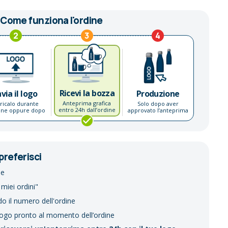
Come funziona l'ordine
2
3
4
Ricevi la bozza
nvia il logo
Produzione
Anteprima grafica
ricalo durante
Solo dopo aver
entro 24h dall’ordine
dine oppure dopo
approvato l’anteprima
preferisci
ne
 miei ordini"
do il numero dell'ordine
logo pronto al momento dell’ordine