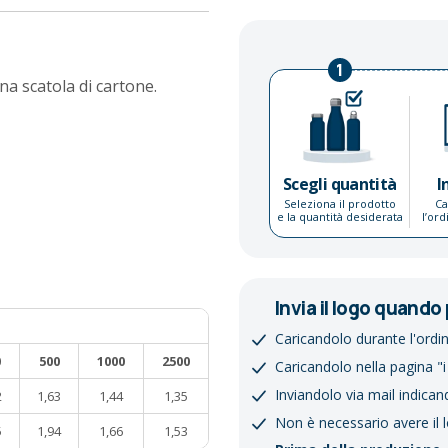
1
na scatola di cartone.
Scegli quantità
I
Seleziona il prodotto
Ca
e la quantità desiderata
l’or
Invia il logo quando 
Caricandolo durante l'ordi
0
500
1000
2500
Caricandolo nella pagina "i
Inviandolo via mail indican
2
1,63
1,44
1,35
Non è necessario avere il 
5
1,94
1,66
1,53