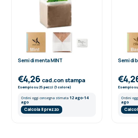
Semi di menta MINT
Semi di b
€4,26
€4,2
cad.con stampa
Esempio su
25
pezzi (1 colore)
Esempio s
12 ago-14
Ordini oggi consegna stimata
Ordini og
ago
ago
Calcola il prezzo
Calcol