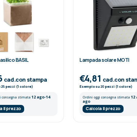
asilico BASIL
Lampada solare MOTI
6
€4,81
cad.con stampa
cad.con sta
u
25
pezzi (1 colore)
Esempio su
20
pezzi (1 colore)
12 ago-14
12
gi consegna stimata
Ordini oggi consegna stimata
ago
a il prezzo
Calcola il prezzo