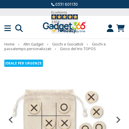
0331 601130
Eccellente
3.879
Recensioni
Home
›
Altri Gadget
›
Giochi e Giocattoli
›
Giochi e
passatempo personalizzati
›
Gioco del tris TOPOS
IDEALE PER URGENZE