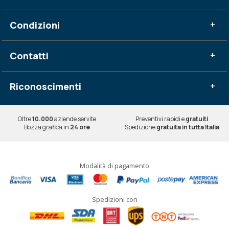
Condizioni
+
Contatti
+
Riconoscimenti
+
Oltre
10.000
aziende servite
Preventivi rapidi e
gratuiti
Bozza grafica in
24 ore
Spedizione
gratuita in tutta Italia
Modalità di pagamento
Spedizioni con