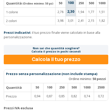
100
Quantità
50
250
500
1000
2
(Ordine minimo:
50 pz
)
2,30
1 colore
2,78
1,94
1,77
1,51
1
2 colori
3,98
3,01
2,41
2,15
1,82
1
Prezzi indicativi:
il tuo prezzo finale viene calcolato in base alla
personalizzazione.
Non sai che quantità scegliere?
Calcola il prezzo in pochi secondi
Calcola il tuo prezzo
Prezzo senza personalizzazione (non include stampa)
Ordine minimo:
50 pezzi
Quantità
50
100
250
500
1000
2500
Prezzo
0,94
0,87
0,85
0,82
0,74
0,72
Prezzi IVA esclusa