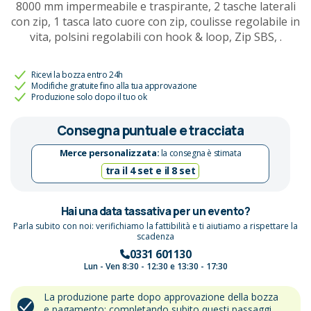
8000 mm impermeabile e traspirante, 2 tasche laterali
con zip, 1 tasca lato cuore con zip, coulisse regolabile in
vita, polsini regolabili con hook & loop, Zip SBS, .
Ricevi la bozza entro 24h
Modifiche gratuite fino alla tua approvazione
Produzione solo dopo il tuo ok
Consegna puntuale e tracciata
Merce personalizzata:
la consegna è stimata
tra il 4 set e il 8 set
Hai una data tassativa per un evento?
Parla subito con noi: verifichiamo la fattibilità e ti aiutiamo a rispettare la
scadenza
0331 601130
Lun - Ven 8:30 - 12:30 e 13:30 - 17:30
La produzione parte dopo approvazione della bozza
e pagamento: completando subito questi passaggi,