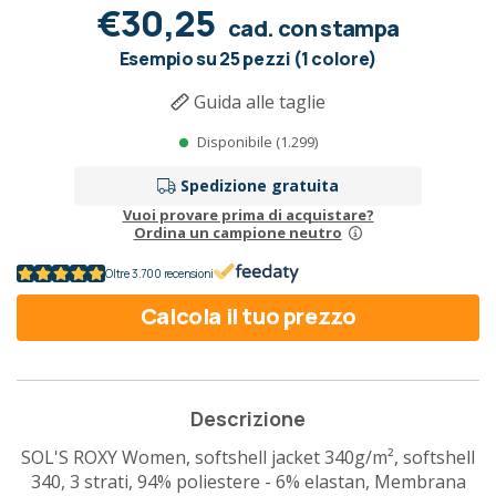
€30,25
cad. con stampa
Esempio su 25 pezzi (1 colore)
Guida alle taglie
Disponibile (1.299)
Spedizione gratuita
Vuoi provare prima di acquistare?
Ordina un campione neutro
Oltre 3.700 recensioni
Calcola il tuo prezzo
Descrizione
SOL'S ROXY Women, softshell jacket 340g/m², softshell
340, 3 strati, 94% poliestere - 6% elastan, Membrana