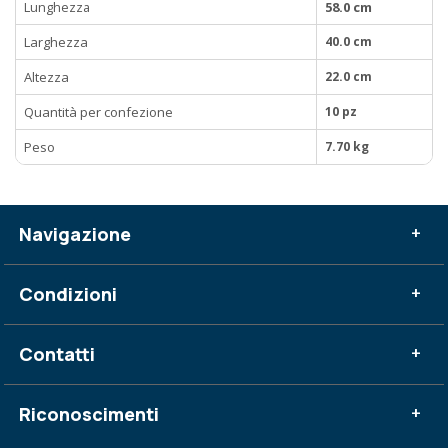
Lunghezza
58.0 cm
Larghezza
40.0 cm
Altezza
22.0 cm
Quantità per confezione
10 pz
Peso
7.70 kg
Navigazione
+
Condizioni
+
Contatti
+
Riconoscimenti
+