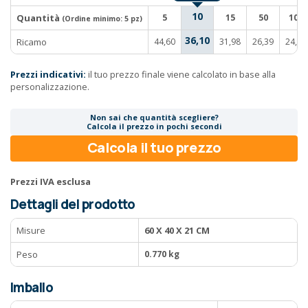
10
Quantità
5
15
50
100
(Ordine minimo:
5 pz
)
36,10
Ricamo
44,60
31,98
26,39
24,81
Prezzi indicativi:
il tuo prezzo finale viene calcolato in base alla
personalizzazione.
Non sai che quantità scegliere?
Calcola il prezzo in pochi secondi
Calcola il tuo prezzo
Prezzi IVA esclusa
Dettagli del prodotto
Misure
60 X 40 X 21 CM
Peso
0.770 kg
Imballo