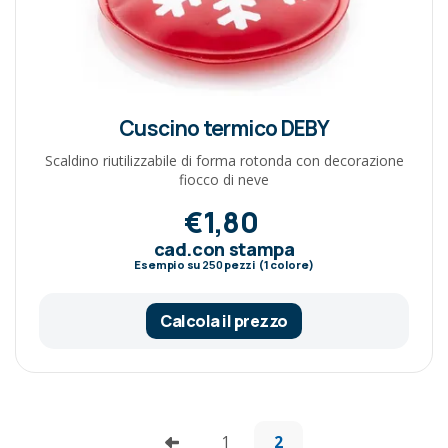
Cuscino termico DEBY
Scaldino riutilizzabile di forma rotonda con decorazione
fiocco di neve
€1,80
cad.con stampa
Esempio su
250
pezzi (1 colore)
Calcola il prezzo
1
2