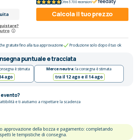
Oltre 3.700 recensioni
Calcola il tuo prezzo
uita
quistare?
eutro
che gratuite fino alla tua approvazione
Produzione solo dopo il tuo ok
nsegna puntuale e tracciata
Merce neutra:
onsegna è stimata
la consegna è stimata
 14 ago
tra il 12 ago e il 14 ago
n evento?
attibilità e ti aiutiamo a rispettare la scadenza
po approvazione della bozza e pagamento: completando
ispetti le tempistiche di consegna.