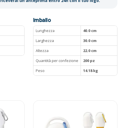
riceverai un'anteprima entro 24h con il tuo logo.
Imballo
Lunghezza
40.0 cm
Larghezza
30.0 cm
Altezza
22.0 cm
Quantità per confezione
200 pz
Peso
14.18 kg