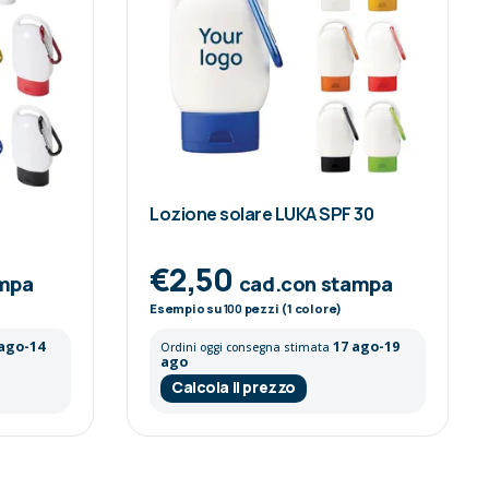
Lozione solare LUKA SPF 30
€2,50
ampa
cad.con stampa
Esempio su
100
pezzi (1 colore)
 ago-14
17 ago-19
Ordini oggi consegna stimata
ago
Calcola il prezzo