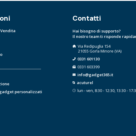
oni
Contatti
 Vendita
Hai bisogno di supporto?
Il nostro team ti risponde rapid
Via Redipuglia 154
21055 Gorla Minore (VA)
to
0331 601130
0331 603399
info@gadget365.it
acuturel
zione
lun - ven, 8:30 - 12:30, 13:30 - 17:
 gadget personalizzati