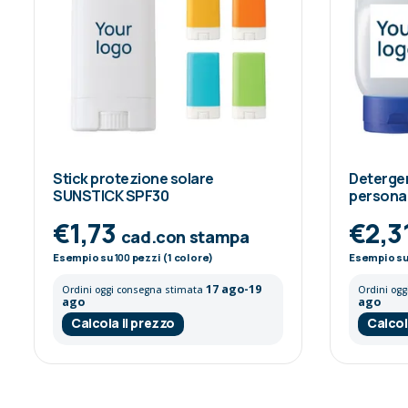
Stick protezione solare
Deterge
SUNSTICK SPF30
persona
€1,73
€2,3
cad.con stampa
Esempio su
100
pezzi (1 colore)
Esempio s
17 ago-19
Ordini oggi consegna stimata
Ordini og
ago
ago
Calcola il prezzo
Calcol