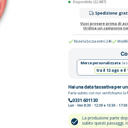
Disponibile (22.887)
Spedizione grat
Vuoi provare prima di ac
Ordina un campione n
Ricevi la bozza entro 24h
Modifi
Co
Merce personalizzata:
la c
tra il 12 ago e il
Hai una data tassativa per u
Parla subito con noi: verifichiamo la f
0331 601130
Lun - Ven 8:30 - 12:30 e 13:30 - 17:30
La produzione parte do
subito questi passaggi, r