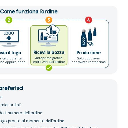
Come funziona l'ordine
2
3
4
Ricevi la bozza
nvia il logo
Produzione
Anteprima grafica
ricalo durante
Solo dopo aver
entro 24h dall’ordine
dine oppure dopo
approvato l’anteprima
preferisci
ne
 miei ordini"
do il numero dell'ordine
logo pronto al momento dell’ordine