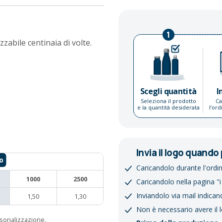
1
zzabile centinaia di volte.
Scegli quantità
I
Seleziona il prodotto
Ca
e la quantità desiderata
l’or
Invia il logo quando 
Caricandolo durante l'ordi
1000
2500
Caricandolo nella pagina "i
Inviandolo via mail indican
1,50
1,30
Non è necessario avere il 
ersonalizzazione.