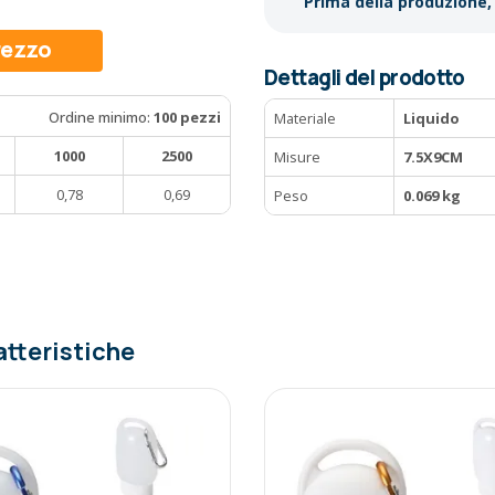
Prima della produzione, 
prezzo
Dettagli del prodotto
Ordine minimo:
100 pezzi
Materiale
Liquido
1000
2500
Misure
7.5X9CM
0,78
0,69
Peso
0.069 kg
atteristiche