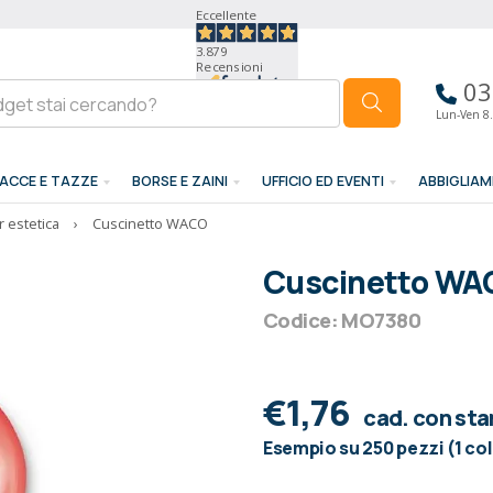
Eccellente
3.879
Recensioni
03
Lun-Ven 8.
ACCE E TAZZE
BORSE E ZAINI
UFFICIO ED EVENTI
ABBIGLIA
r estetica
›
Cuscinetto WACO
Cuscinetto WA
Codice: MO7380
€1,76
cad. con st
Esempio su 250 pezzi (1 co