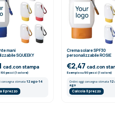
nte mani
Crema solare SPF30
lizzabile SQUEEKY
personalizzabile ROSIE
1
€2,47
cad.con stampa
cad.con st
u
100
pezzi (1 colore)
Esempio su
100
pezzi (1 colore)
12 ago-14
12
gi consegna stimata
Ordini oggi consegna stimata
ago
a il prezzo
Calcola il prezzo