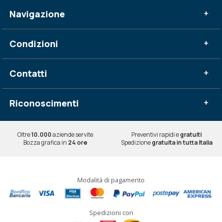
Navigazione
+
Condizioni
+
Contatti
+
Riconoscimenti
+
Oltre
10.000
aziende servite
Preventivi rapidi e
gratuiti
Bozza grafica in
24 ore
Spedizione
gratuita in tutta Italia
Modalità di pagamento
Spedizioni con