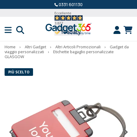
0331 601130
Eccellente
3.877
Recensioni
Home
›
Altri Gadget
›
Altri Articoli Promozionali
›
Gadget da
viaggio personalizzati
›
Etichette bagaglio personalizzate
GLASGOW
PIÙ SCELTO