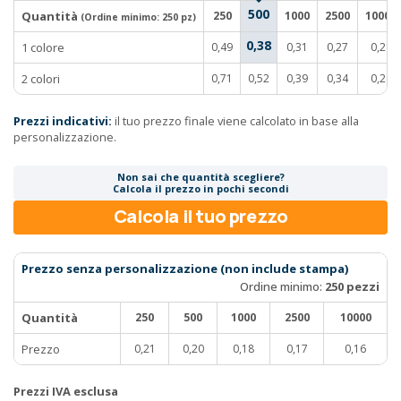
500
Quantità
250
1000
2500
10000
(Ordine minimo:
250 pz
)
0,38
1 colore
0,49
0,31
0,27
0,21
2 colori
0,71
0,52
0,39
0,34
0,26
Prezzi indicativi:
il tuo prezzo finale viene calcolato in base alla
personalizzazione.
Non sai che quantità scegliere?
Calcola il prezzo in pochi secondi
Calcola il tuo prezzo
Prezzo senza personalizzazione (non include stampa)
Ordine minimo:
250 pezzi
Quantità
250
500
1000
2500
10000
Prezzo
0,21
0,20
0,18
0,17
0,16
Prezzi IVA esclusa