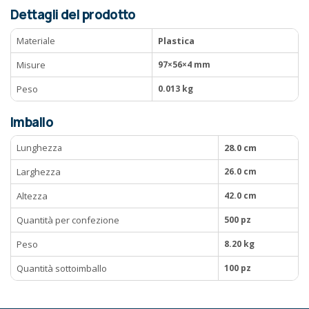
Dettagli del prodotto
Materiale
Plastica
Misure
97×56×4 mm
Peso
0.013 kg
Imballo
Lunghezza
28.0 cm
Larghezza
26.0 cm
Altezza
42.0 cm
Quantità per confezione
500 pz
Peso
8.20 kg
Quantità sottoimballo
100 pz