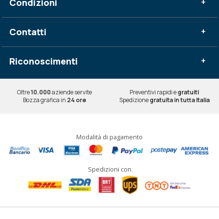
Condizioni
+
Contatti
+
Riconoscimenti
+
Oltre
10.000
aziende servite
Preventivi rapidi e
gratuiti
Bozza grafica in
24 ore
Spedizione
gratuita in tutta Italia
Modalità di pagamento
Spedizioni con