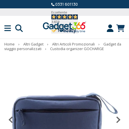
0331 601130
Eccellente
3.879
Recensioni
Home
›
Altri Gadget
›
Altri Articoli Promozionali
›
Gadget da
viaggio personalizzati
›
Custodia organizer GOCHARGE