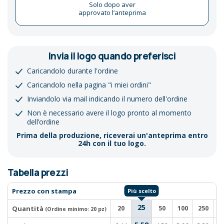
Solo dopo aver
approvato l’anteprima
Invia il logo quando preferisci
Caricandolo durante l'ordine
Caricandolo nella pagina "i miei ordini"
Inviandolo via mail indicando il numero dell'ordine
Non è necessario avere il logo pronto al momento
dell’ordine
Prima della produzione, riceverai un'anteprima entro
24h con il tuo logo.
Tabella prezzi
Prezzo con stampa
25
Quantità
20
50
100
250
5
(Ordine minimo:
20 pz
)