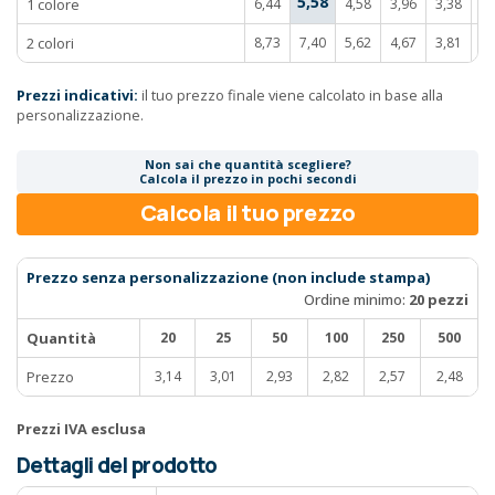
5,58
1 colore
6,44
4,58
3,96
3,38
3,
2 colori
8,73
7,40
5,62
4,67
3,81
3,
Prezzi indicativi:
il tuo prezzo finale viene calcolato in base alla
personalizzazione.
Non sai che quantità scegliere?
Calcola il prezzo in pochi secondi
Calcola il tuo prezzo
Prezzo senza personalizzazione (non include stampa)
Ordine minimo:
20 pezzi
Quantità
20
25
50
100
250
500
Prezzo
3,14
3,01
2,93
2,82
2,57
2,48
Prezzi IVA esclusa
Dettagli del prodotto