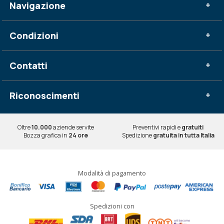
Navigazione
+
Condizioni
+
Contatti
+
Riconoscimenti
+
Oltre
10.000
aziende servite
Preventivi rapidi e
gratuiti
Bozza grafica in
24 ore
Spedizione
gratuita in tutta Italia
Modalità di pagamento
Spedizioni con