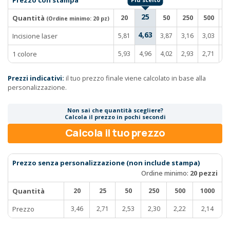
Prezzo con stampa
25
Quantità
20
50
250
500
1
(Ordine minimo:
20 pz
)
4,63
Incisione laser
5,81
3,87
3,16
3,03
2
1 colore
5,93
4,96
4,02
2,93
2,71
2
Prezzi indicativi:
il tuo prezzo finale viene calcolato in base alla
personalizzazione.
Non sai che quantità scegliere?
Calcola il prezzo in pochi secondi
Calcola il tuo prezzo
Prezzo senza personalizzazione (non include stampa)
Ordine minimo:
20 pezzi
Quantità
20
25
50
250
500
1000
Prezzo
3,46
2,71
2,53
2,30
2,22
2,14