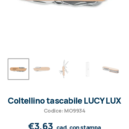
Coltellino tascabile LUCY LUX
Codice: MO9934
€3,63
cad. con stampa