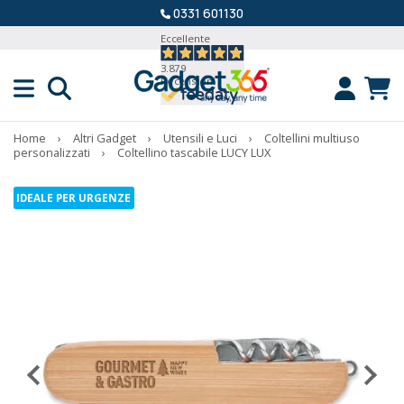
0331 601130
Eccellente
3.879
Recensioni
Home
›
Altri Gadget
›
Utensili e Luci
›
Coltellini multiuso
personalizzati
›
Coltellino tascabile LUCY LUX
IDEALE PER URGENZE