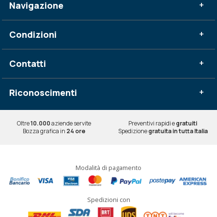
Navigazione
+
Condizioni
+
Contatti
+
Riconoscimenti
+
Oltre
10.000
aziende servite
Preventivi rapidi e
gratuiti
Bozza grafica in
24 ore
Spedizione
gratuita in tutta Italia
Modalità di pagamento
Spedizioni con