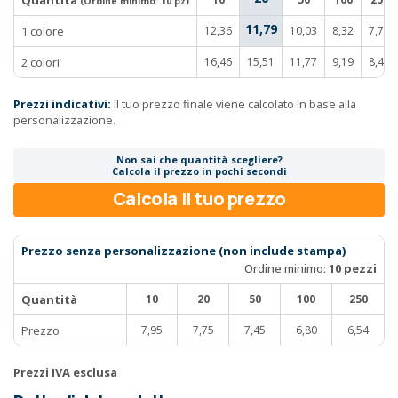
Quantità
(Ordine minimo:
10 pz
)
11,79
1 colore
12,36
10,03
8,32
7,71
2 colori
16,46
15,51
11,77
9,19
8,40
Prezzi indicativi:
il tuo prezzo finale viene calcolato in base alla
personalizzazione.
Non sai che quantità scegliere?
Calcola il prezzo in pochi secondi
Calcola il tuo prezzo
Prezzo senza personalizzazione (non include stampa)
Ordine minimo:
10 pezzi
Quantità
10
20
50
100
250
Prezzo
7,95
7,75
7,45
6,80
6,54
Prezzi IVA esclusa