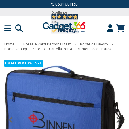
0331 601130
Eccellente
3.879
Recensioni
Home
›
Borse e Zaini Personalizzati
›
Borse da Lavoro
›
Borse ventiquattrore
›
Cartella Porta Documenti ANCHORAGE
IDEALE PER URGENZE