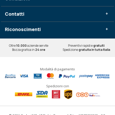
Contatti
+
Riconoscimenti
+
Oltre
10.000
aziende servite
Preventivi rapidi e
gratuiti
Bozza grafica in
24 ore
Spedizione
gratuita in tutta Italia
Modalità di pagamento
Spedizioni con