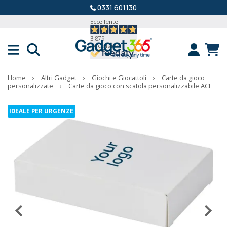
0331 601130
Eccellente
3.879
Recensioni
Home
›
Altri Gadget
›
Giochi e Giocattoli
›
Carte da gioco
personalizzate
›
Carte da gioco con scatola personalizzabile ACE
IDEALE PER URGENZE