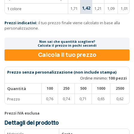
1,42
1 colore
1,71
1,21
1,09
1,01
Prezzi indicativi:
il tuo prezzo finale viene calcolato in base alla
personalizzazione.
Non sai che quantità scegliere?
Calcola il prezzo in pochi secondi
Calcola il tuo prezzo
Prezzo senza personalizzazione (non include stampa)
Ordine minimo:
100 pezzi
Quantità
100
250
500
1000
2500
Prezzo
0,76
0,74
0,71
0,65
0,62
Prezzi IVA esclusa
Dettagli del prodotto
Materiale
Carta