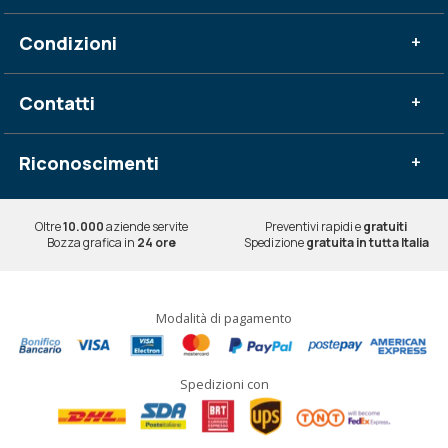
Condizioni
+
Contatti
+
Riconoscimenti
+
Oltre
10.000
aziende servite
Preventivi rapidi e
gratuiti
Bozza grafica in
24 ore
Spedizione
gratuita in tutta Italia
Modalità di pagamento
Spedizioni con