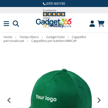
0331 601130
Eccellente
3.879
Recensioni
Home
›
Tempo libero
›
Gadget Estivi
›
Cappellini
personalizzati
›
Cappellino per bambini MINCAP