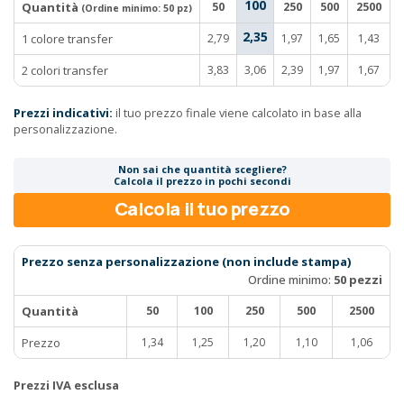
100
Quantità
50
250
500
2500
(Ordine minimo:
50 pz
)
2,35
1 colore transfer
2,79
1,97
1,65
1,43
2 colori transfer
3,83
3,06
2,39
1,97
1,67
Prezzi indicativi:
il tuo prezzo finale viene calcolato in base alla
personalizzazione.
Non sai che quantità scegliere?
Calcola il prezzo in pochi secondi
Calcola il tuo prezzo
Prezzo senza personalizzazione (non include stampa)
Ordine minimo:
50 pezzi
Quantità
50
100
250
500
2500
Prezzo
1,34
1,25
1,20
1,10
1,06
Prezzi IVA esclusa