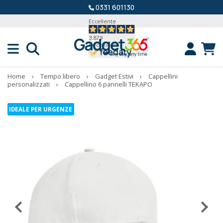
0331 601130
Eccellente
3.879
Recensioni
Home
›
Tempo libero
›
Gadget Estivi
›
Cappellini
personalizzati
›
Cappellino 6 pannelli TEKAPO
IDEALE PER URGENZE