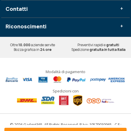
Contatti
+
Riconoscimenti
+
Oltre
10.000
aziende servite
Preventivi rapidi e
gratuiti
Bozza grafica in
24 ore
Spedizione
gratuita in tutta Italia
Modalità di pagamento
Spedizioni con
© 2026 Gadget365. All Rights Reserved. P.Iva: 10579030965 - C.F.: