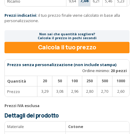
7,08
Ricamo
9,64
6,21
5,46
5,23
5,
Prezzi indicativi:
il tuo prezzo finale viene calcolato in base alla
personalizzazione.
Non sai che quantità scegliere?
Calcola il prezzo in pochi secondi
Calcola il tuo prezzo
Prezzo senza personalizzazione (non include stampa)
Ordine minimo:
20 pezzi
Quantità
20
50
100
250
500
1000
Prezzo
3,29
3,08
2,96
2,80
2,70
2,60
Prezzi IVA esclusa
Dettagli del prodotto
Materiale
Cotone