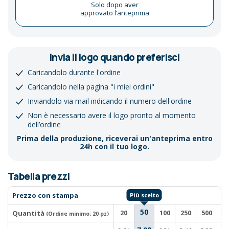
Solo dopo aver
approvato l’anteprima
Invia il logo quando preferisci
Caricandolo durante l'ordine
Caricandolo nella pagina "i miei ordini"
Inviandolo via mail indicando il numero dell'ordine
Non è necessario avere il logo pronto al momento
dell’ordine
Prima della produzione, riceverai un'anteprima entro
24h con il tuo logo.
Tabella prezzi
Prezzo con stampa
50
Quantità
20
100
250
500
10
(Ordine minimo:
20 pz
)