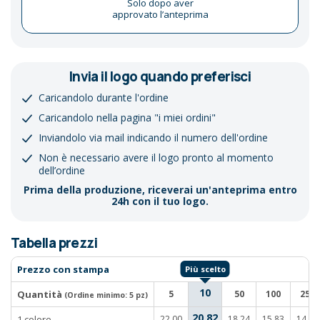
Solo dopo aver
approvato l’anteprima
Invia il logo quando preferisci
Caricandolo durante l'ordine
Caricandolo nella pagina "i miei ordini"
Inviandolo via mail indicando il numero dell'ordine
Non è necessario avere il logo pronto al momento
dell’ordine
Prima della produzione, riceverai un'anteprima entro
24h con il tuo logo.
Tabella prezzi
Prezzo con stampa
10
Quantità
5
50
100
250
(Ordine minimo:
5 pz
)
20,82
1 colore
22,00
18,24
15,83
14,92