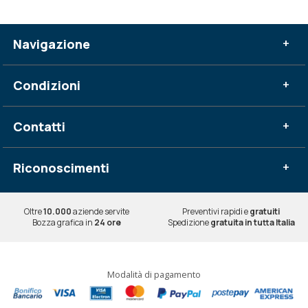
Navigazione
+
Condizioni
+
Contatti
+
Riconoscimenti
+
Oltre
10.000
aziende servite
Preventivi rapidi e
gratuiti
Bozza grafica in
24 ore
Spedizione
gratuita in tutta Italia
Modalità di pagamento