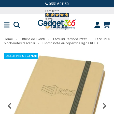
0331 601130
Eccellente
3.879
Recensioni
Home
›
Ufficio ed Eventi
›
Taccuini Personalizzati
›
Taccuini e
block-notes tascabili
›
Blocco note A6 copertina rigida REED
IDEALE PER URGENZE