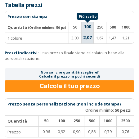
Tabella prezzi
Prezzo con stampa
100
Quantità
50
250
500
1000
2
(Ordine minimo:
50 pz
)
2,07
1 colore
3,03
1,67
1,47
1,21
1
Prezzi indicativi:
il tuo prezzo finale viene calcolato in base alla
personalizzazione.
Non sai che quantità scegliere?
Calcola il prezzo in pochi secondi
Calcola il tuo prezzo
Prezzo senza personalizzazione (non include stampa)
Ordine minimo:
50 pezzi
Quantità
50
100
250
500
1000
2500
Prezzo
0,96
0,92
0,90
0,86
0,79
0,76