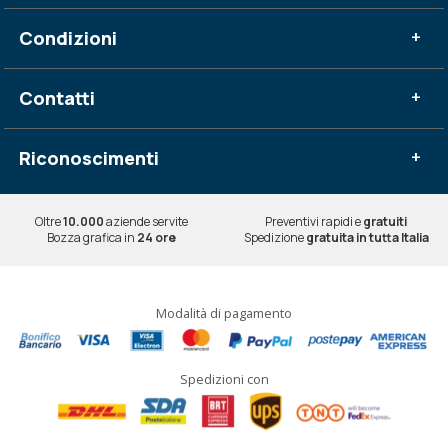
Condizioni
+
Contatti
+
Riconoscimenti
+
Oltre
10.000
aziende servite
Preventivi rapidi e
gratuiti
Bozza grafica in
24 ore
Spedizione
gratuita in tutta Italia
Modalità di pagamento
Spedizioni con