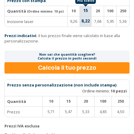
Prezzo con stampa
15
Quantità
10
20
100
250
(Ordine minimo:
10 pz
)
8,22
Incisione laser
9,26
7,68
5,95
5,36
Prezzi indicativi:
il tuo prezzo finale viene calcolato in base alla
personalizzazione.
Non sai che quantità scegliere?
Calcola il prezzo in pochi secondi
Calcola il tuo prezzo
Prezzo senza personalizzazione (non include stampa)
Ordine minimo:
10 pezzi
Quantità
10
15
20
100
250
Prezzo
5,71
5,47
5,33
4,85
4,50
Prezzi IVA esclusa