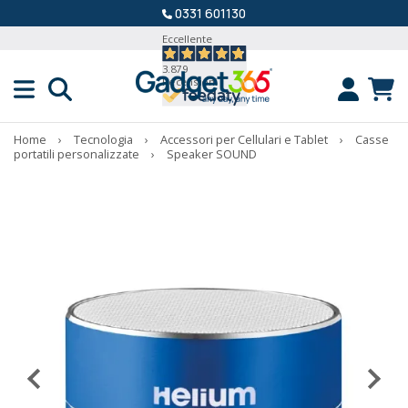
0331 601130
Eccellente
3.879
Recensioni
Home
›
Tecnologia
›
Accessori per Cellulari e Tablet
›
Casse
portatili personalizzate
›
Speaker SOUND