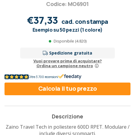
Codice: MO6901
€37,33
cad. con stampa
Esempio su 50 pezzi (1 colore)
Disponibile (4.820)
Spedizione gratuita
Vuoi provare prima di acquistare?
Ordina un campione neutro
Oltre 3.700 recensioni
Calcola il tuo prezzo
Descrizione
Zaino Travel Tech in poliestere 600D RPET. Modulare /
include diversi scomparti.