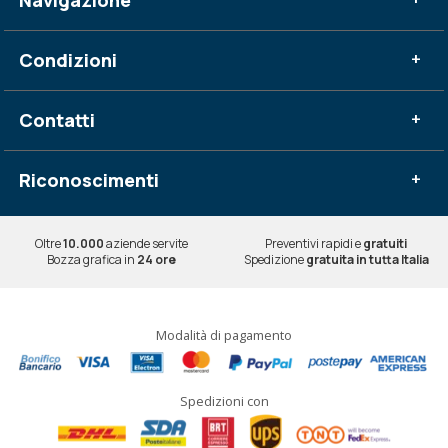
Condizioni
+
Contatti
+
Riconoscimenti
+
Oltre
10.000
aziende servite
Preventivi rapidi e
gratuiti
Bozza grafica in
24 ore
Spedizione
gratuita in tutta Italia
Modalità di pagamento
Spedizioni con