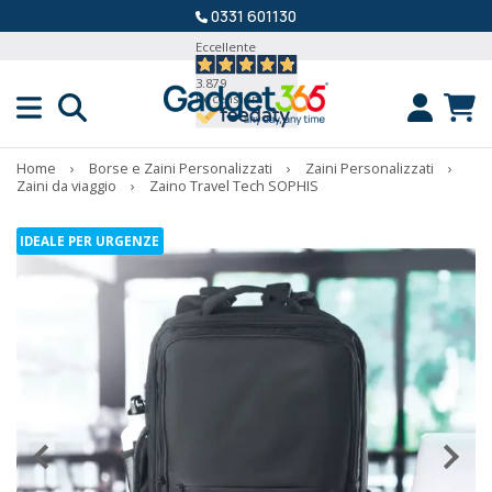
0331 601130
Eccellente
3.879
Recensioni
Home
›
Borse e Zaini Personalizzati
›
Zaini Personalizzati
›
Zaini da viaggio
›
Zaino Travel Tech SOPHIS
IDEALE PER URGENZE