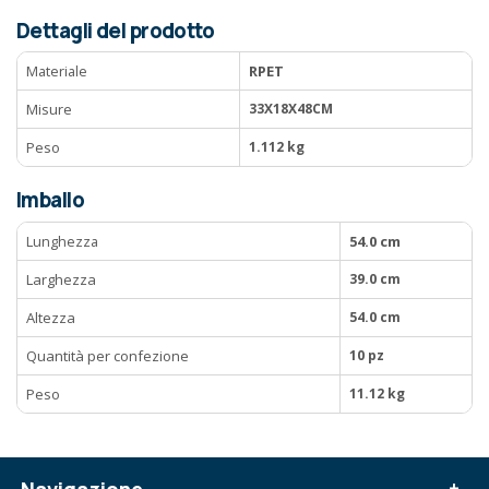
Dettagli del prodotto
Materiale
RPET
Misure
33X18X48CM
Peso
1.112 kg
Imballo
Lunghezza
54.0 cm
Larghezza
39.0 cm
Altezza
54.0 cm
Quantità per confezione
10 pz
Peso
11.12 kg
Navigazione
+