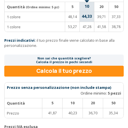
10
Quantità
5
20
50
(Ordine minimo:
5 pz
)
44,33
1 colore
48,14
39,71
37,33
1 colore
53,27
47,28
41,58
38,78
Prezzi indicativi:
il tuo prezzo finale viene calcolato in base alla
personalizzazione.
Non sai che quantità scegliere?
Calcola il prezzo in pochi secondi
Calcola il tuo prezzo
Prezzo senza personalizzazione (non include stampa)
Ordine minimo:
5 pezzi
Quantità
5
10
20
50
Prezzo
41,87
40,23
36,70
35,34
Prezzi IVA esclusa