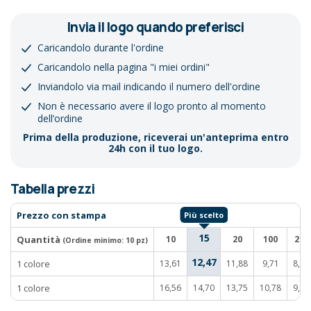
Invia il logo quando preferisci
Caricandolo durante l'ordine
Caricandolo nella pagina "i miei ordini"
Inviandolo via mail indicando il numero dell'ordine
Non è necessario avere il logo pronto al momento
dell’ordine
Prima della produzione, riceverai un'anteprima entro
24h con il tuo logo.
Tabella prezzi
Prezzo con stampa
15
Quantità
10
20
100
250
(Ordine minimo:
10 pz
)
12,47
1 colore
13,61
11,88
9,71
8,77
1 colore
16,56
14,70
13,75
10,78
9,79