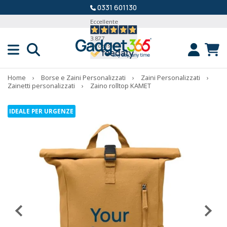
0331 601130
Eccellente
3.877
Recensioni
Home
›
Borse e Zaini Personalizzati
›
Zaini Personalizzati
›
Zainetti personalizzati
›
Zaino rolltop KAMET
IDEALE PER URGENZE