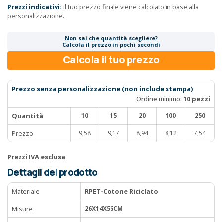
Prezzi indicativi:
il tuo prezzo finale viene calcolato in base alla
personalizzazione.
Non sai che quantità scegliere?
Calcola il prezzo in pochi secondi
Calcola il tuo prezzo
Prezzo senza personalizzazione (non include stampa)
Ordine minimo:
10 pezzi
Quantità
10
15
20
100
250
Prezzo
9,58
9,17
8,94
8,12
7,54
Prezzi IVA esclusa
Dettagli del prodotto
Materiale
RPET-Cotone Riciclato
Misure
26X14X56CM