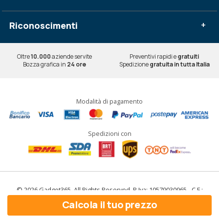
Riconoscimenti
+
Oltre
10.000
aziende servite
Preventivi rapidi e
gratuiti
Bozza grafica in
24 ore
Spedizione
gratuita in tutta Italia
Modalità di pagamento
Spedizioni con
© 2026 Gadget365. All Rights Reserved. P.Iva: 10579030965 - C.F.:
10579030965
Calcola il tuo prezzo