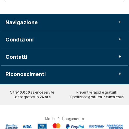
Navigazione
+
Condizioni
+
Contatti
+
Riconoscimenti
+
Oltre
10.000
aziende servite
Preventivi rapidi e
gratuiti
Bozza grafica in
24 ore
Spedizione
gratuita in tutta Italia
Modalità di pagamento