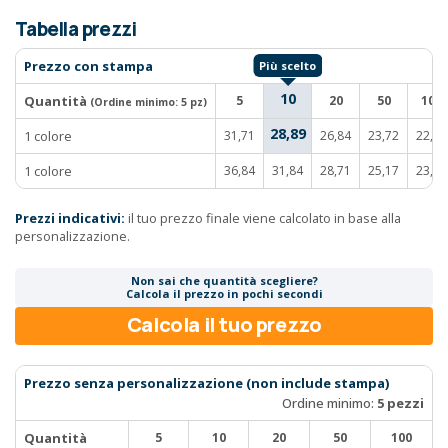
Tabella prezzi
Prezzo con stampa
10
Quantità
5
20
50
100
(Ordine minimo:
5 pz
)
28,89
1 colore
31,71
26,84
23,72
22,59
1 colore
36,84
31,84
28,71
25,17
23,66
Prezzi indicativi:
il tuo prezzo finale viene calcolato in base alla
personalizzazione.
Non sai che quantità scegliere?
Calcola il prezzo in pochi secondi
Calcola il tuo prezzo
Prezzo senza personalizzazione (non include stampa)
Ordine minimo:
5 pezzi
Quantità
5
10
20
50
100