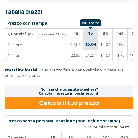
Tabella prezzi
Prezzo con stampa
15
Quantità
10
50
100
250
(Ordine minimo:
10 pz
)
15,64
1 colore
17,07
12,02
10,32
9,4
2 colori
23,95
21,27
14,67
11,77
10,3
Prezzi indicativi:
il tuo prezzo finale viene calcolato in base alla
personalizzazione.
Non sai che quantità scegliere?
Calcola il prezzo in pochi secondi
Calcola il tuo prezzo
Prezzo senza personalizzazione (non include stampa)
Ordine minimo:
10 pezzi
Quantità
10
15
50
100
250