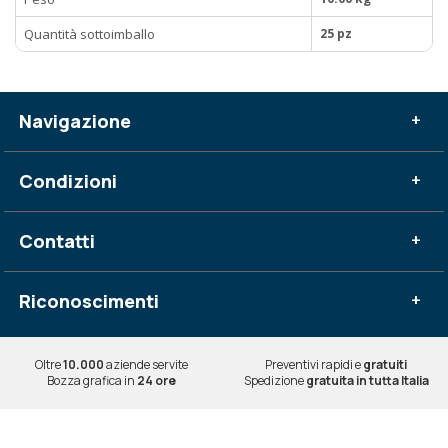
Quantità sottoimballo
25 pz
Navigazione
+
Condizioni
+
Contatti
+
Riconoscimenti
+
Oltre
10.000
aziende servite
Preventivi rapidi e
gratuiti
Bozza grafica in
24 ore
Spedizione
gratuita in tutta Italia