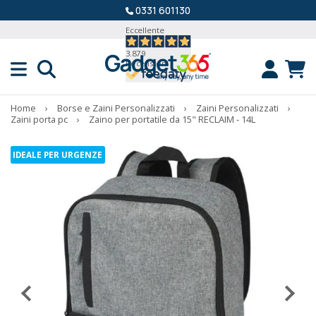
0331 601130
Eccellente
3.879
Recensioni
Home
›
Borse e Zaini Personalizzati
›
Zaini Personalizzati
›
Zaini porta pc
›
Zaino per portatile da 15" RECLAIM - 14L
IDEALE PER URGENZE