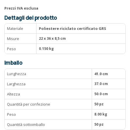
Prezzi IVA esclusa
Dettagli del prodotto
Materiale
Poliestere riciclato certificato GRS
Misure
22 x 36 x 8,5 cm
Peso
0.150 kg
Imballo
Lunghezza
41.0 cm
Larghezza
37.0 cm
Altezza
50.0 cm
Quantità per confezione
50 pz
Peso
8.00 kg
Quantità sottoimballo
50 pz