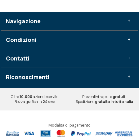
Navigazione
+
Condizioni
+
Contatti
+
Riconoscimenti
+
Oltre
10.000
aziende servite
Preventivi rapidi e
gratuiti
Bozza grafica in
24 ore
Spedizione
gratuita in tutta Italia
Modalità di pagamento