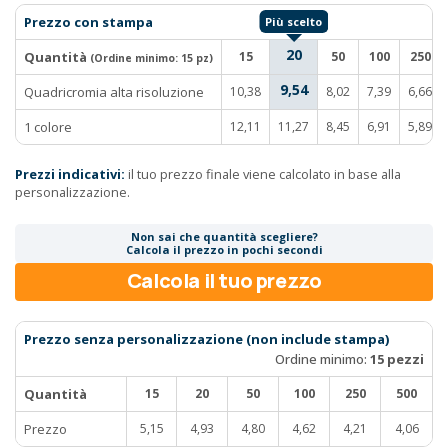
Prezzo con stampa
20
Quantità
15
50
100
250
(Ordine minimo:
15 pz
)
9,54
Quadricromia alta risoluzione
10,38
8,02
7,39
6,66
1 colore
12,11
11,27
8,45
6,91
5,89
Prezzi indicativi:
il tuo prezzo finale viene calcolato in base alla
personalizzazione.
Non sai che quantità scegliere?
Calcola il prezzo in pochi secondi
Calcola il tuo prezzo
Prezzo senza personalizzazione (non include stampa)
Ordine minimo:
15 pezzi
Quantità
15
20
50
100
250
500
Prezzo
5,15
4,93
4,80
4,62
4,21
4,06