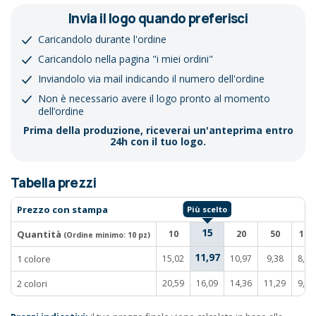
Invia il logo quando preferisci
Caricandolo durante l'ordine
Caricandolo nella pagina "i miei ordini"
Inviandolo via mail indicando il numero dell'ordine
Non è necessario avere il logo pronto al momento
dell’ordine
Prima della produzione, riceverai un'anteprima entro
24h con il tuo logo.
Tabella prezzi
Prezzo con stampa
15
Quantità
10
20
50
100
(Ordine minimo:
10 pz
)
11,97
1 colore
15,02
10,97
9,38
8,43
2 colori
20,59
16,09
14,36
11,29
9,70