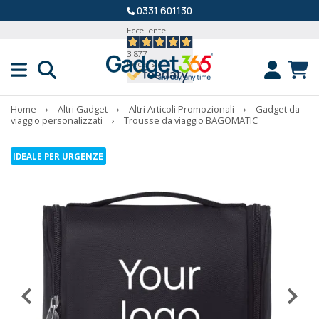
0331 601130
Eccellente
3.877
Recensioni
Home
›
Altri Gadget
›
Altri Articoli Promozionali
›
Gadget da
viaggio personalizzati
›
Trousse da viaggio BAGOMATIC
IDEALE PER URGENZE