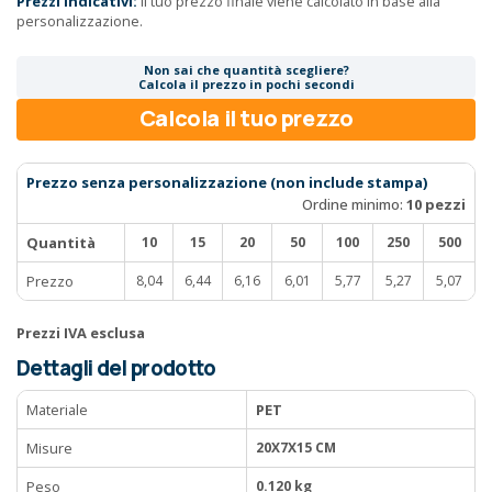
Prezzi indicativi:
il tuo prezzo finale viene calcolato in base alla
personalizzazione.
Non sai che quantità scegliere?
Calcola il prezzo in pochi secondi
Calcola il tuo prezzo
Prezzo senza personalizzazione (non include stampa)
Ordine minimo:
10 pezzi
Quantità
10
15
20
50
100
250
500
Prezzo
8,04
6,44
6,16
6,01
5,77
5,27
5,07
Prezzi IVA esclusa
Dettagli del prodotto
Materiale
PET
Misure
20X7X15 CM
Peso
0.120 kg