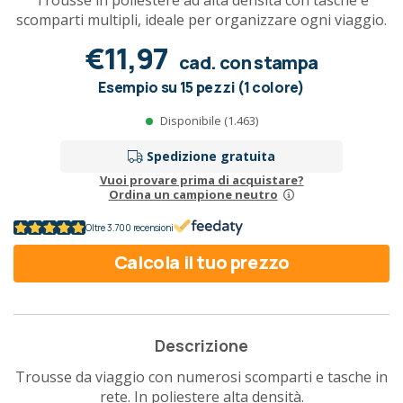
Trousse in poliestere ad alta densità con tasche e
scomparti multipli, ideale per organizzare ogni viaggio.
€11,97
cad. con stampa
Esempio su 15 pezzi (1 colore)
Disponibile (1.463)
Spedizione gratuita
Vuoi provare prima di acquistare?
Ordina un campione neutro
Oltre 3.700 recensioni
Calcola il tuo prezzo
Descrizione
Trousse da viaggio con numerosi scomparti e tasche in
rete. In poliestere alta densità.