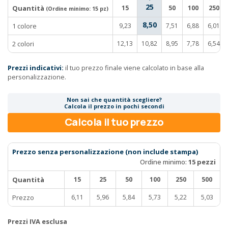
25
Quantità
15
50
100
250
(Ordine minimo:
15 pz
)
8,50
1 colore
9,23
7,51
6,88
6,01
2 colori
12,13
10,82
8,95
7,78
6,54
Prezzi indicativi:
il tuo prezzo finale viene calcolato in base alla
personalizzazione.
Non sai che quantità scegliere?
Calcola il prezzo in pochi secondi
Calcola il tuo prezzo
Prezzo senza personalizzazione (non include stampa)
Ordine minimo:
15 pezzi
Quantità
15
25
50
100
250
500
Prezzo
6,11
5,96
5,84
5,73
5,22
5,03
Prezzi IVA esclusa