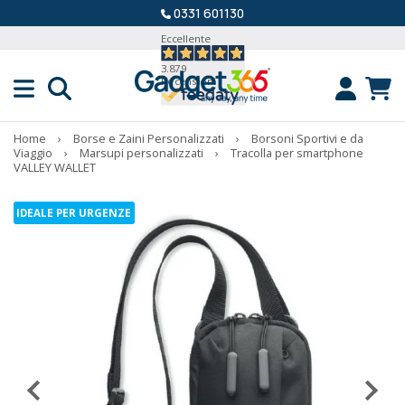
0331 601130
Eccellente
3.879
Recensioni
Home
›
Borse e Zaini Personalizzati
›
Borsoni Sportivi e da
Viaggio
›
Marsupi personalizzati
›
Tracolla per smartphone
VALLEY WALLET
IDEALE PER URGENZE