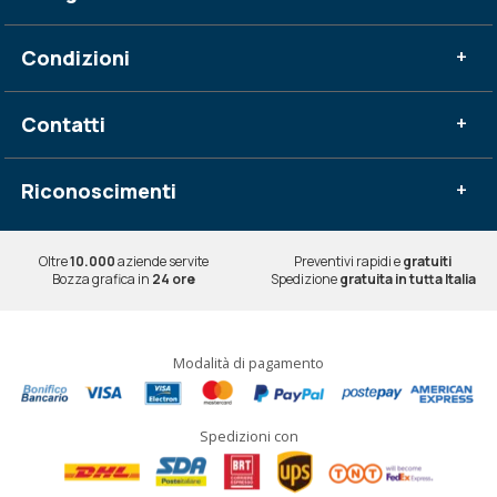
Condizioni
+
Contatti
+
Riconoscimenti
+
Oltre
10.000
aziende servite
Preventivi rapidi e
gratuiti
Bozza grafica in
24 ore
Spedizione
gratuita in tutta Italia
Modalità di pagamento
Spedizioni con