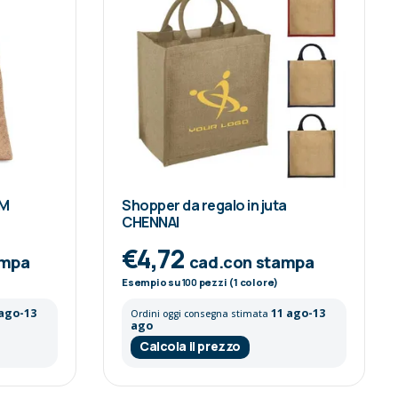
UM
Shopper da regalo in juta
CHENNAI
€4,72
ampa
cad.con stampa
Esempio su
100
pezzi (1 colore)
 ago-13
11 ago-13
Ordini oggi consegna stimata
ago
Calcola il prezzo