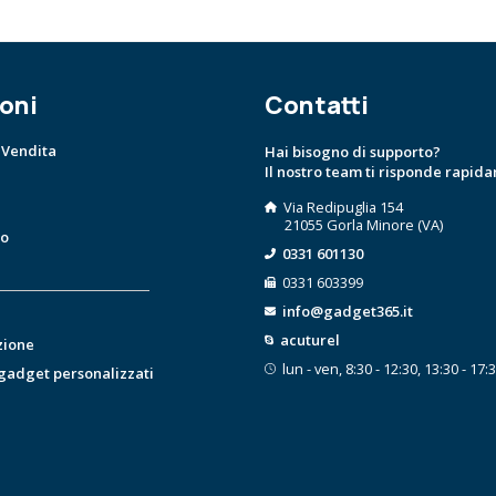
oni
Contatti
 Vendita
Hai bisogno di supporto?
Il nostro team ti risponde rapid
Via Redipuglia 154
21055 Gorla Minore (VA)
to
0331 601130
0331 603399
info@gadget365.it
acuturel
zione
lun - ven, 8:30 - 12:30, 13:30 - 17:
 gadget personalizzati