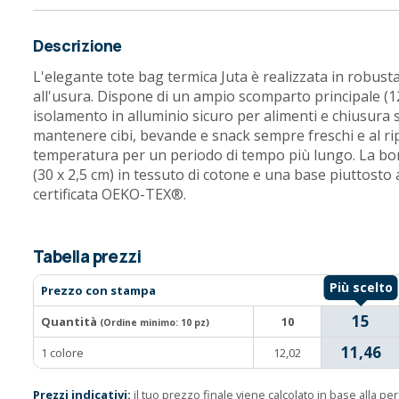
Descrizione
L'elegante tote bag termica Juta è realizzata in robust
all'usura. Dispone di un ampio scomparto principale (12 l
isolamento in alluminio sicuro per alimenti e chiusura 
mantenere cibi, bevande e snack sempre freschi e al rip
temperatura per un periodo di tempo più lungo. La bo
(30 x 2,5 cm) in tessuto di cotone e una base piuttosto 
certificata OEKO-TEX®.
Tabella prezzi
Prezzo con stampa
15
Quantità
10
(Ordine minimo:
10 pz
)
11,46
1 colore
12,02
Prezzi indicativi:
il tuo prezzo finale viene calcolato in base alla p