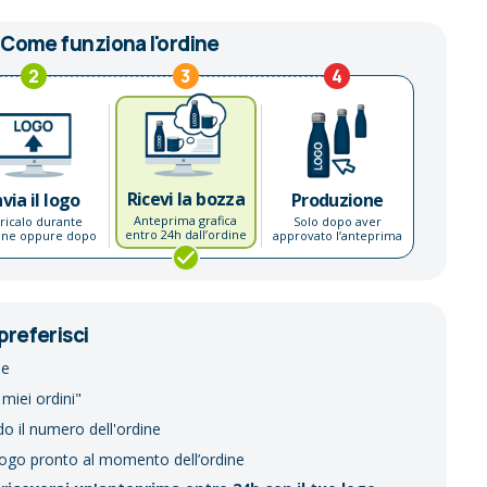
Come funziona l'ordine
2
3
4
Ricevi la bozza
nvia il logo
Produzione
Anteprima grafica
ricalo durante
Solo dopo aver
entro 24h dall’ordine
dine oppure dopo
approvato l’anteprima
preferisci
ne
 miei ordini"
do il numero dell'ordine
logo pronto al momento dell’ordine