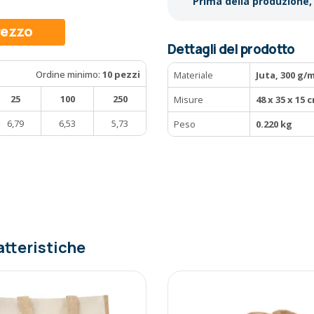
Prima della produzione, 
prezzo
Dettagli del prodotto
Ordine minimo:
10 pezzi
Materiale
Juta, 300 g/
25
100
250
Misure
48 x 35 x 15 
6,79
6,53
5,73
Peso
0.220 kg
atteristiche