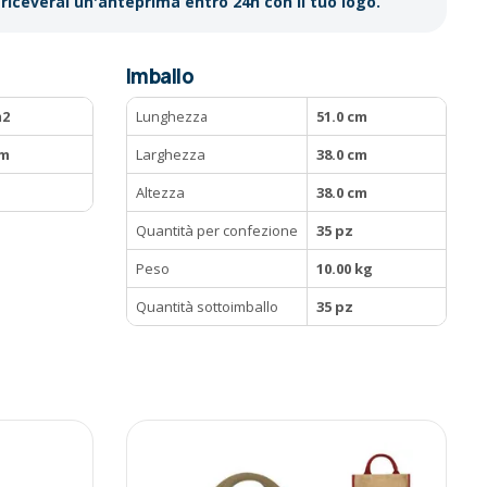
riceverai un'anteprima entro 24h con il tuo logo.
Imballo
m2
Lunghezza
51.0 cm
cm
Larghezza
38.0 cm
Altezza
38.0 cm
Quantità per confezione
35 pz
Peso
10.00 kg
Quantità sottoimballo
35 pz