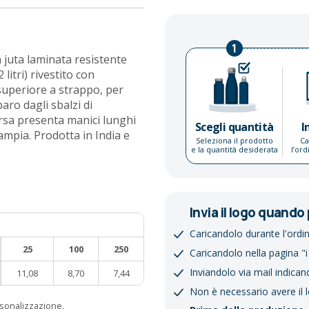
1
a juta laminata resistente
itri) rivestito con
superiore a strappo, per
aro dagli sbalzi di
rsa presenta manici lunghi
Scegli quantità
I
ampia. Prodotta in India e
Seleziona il prodotto
Ca
e la quantità desiderata
l’or
Invia il logo quando 
Caricandolo durante l'ordi
25
100
250
Caricandolo nella pagina "i
Inviandolo via mail indican
11,08
8,70
7,44
Non è necessario avere il 
ersonalizzazione.