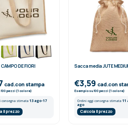
 CAMPO DE FIORI
Sacca media JUTE MEDI
7
€3,59
cad.con stampa
cad.con st
u
100
pezzi (1 colore)
Esempio su
100
pezzi (1 colore)
13 ago-17
11
gi consegna stimata
Ordini oggi consegna stimata
ago
a il prezzo
Calcola il prezzo