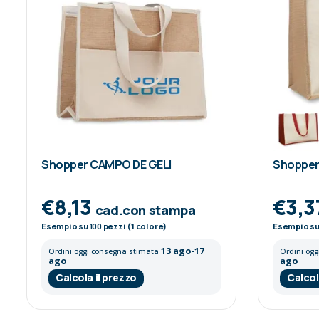
Shopper CAMPO DE GELI
Shopper
€8,13
€3,3
cad.con stampa
Esempio su
100
pezzi (1 colore)
Esempio s
13 ago-17
Ordini oggi consegna stimata
Ordini og
ago
ago
Calcola il prezzo
Calcol