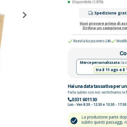
Disponibile (1.876)
Spedizione grat
Vuoi provare prima di ac
Ordina un campione n
Ricevi la bozza entro 24h
Modifi
Co
Merce personalizzata:
la c
tra il 11 ago e il
Hai una data tassativa per u
Parla subito con noi: verifichiamo la f
0331 601130
Lun - Ven 8:30 - 12:30 e 13:30 - 17:30
La produzione parte do
subito questi passaggi, r