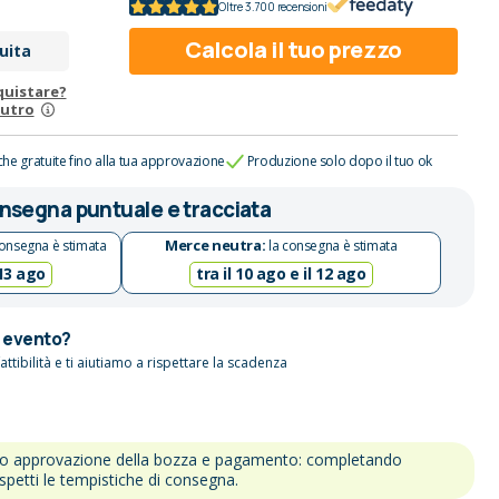
Oltre 3.700 recensioni
Calcola il tuo prezzo
uita
quistare?
eutro
che gratuite fino alla tua approvazione
Produzione solo dopo il tuo ok
nsegna puntuale e tracciata
Merce neutra:
onsegna è stimata
la consegna è stimata
 13 ago
tra il 10 ago e il 12 ago
n evento?
attibilità e ti aiutiamo a rispettare la scadenza
po approvazione della bozza e pagamento: completando
ispetti le tempistiche di consegna.