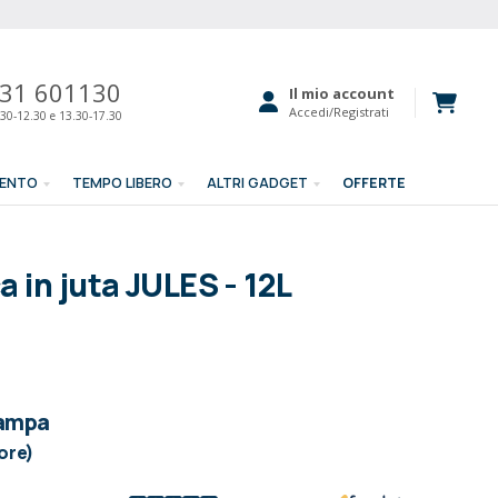
31 601130
Il mio account
Accedi/Registrati
30-12.30 e 13.30-17.30
MENTO
TEMPO LIBERO
ALTRI GADGET
OFFERTE
a in juta JULES - 12L
tampa
lore)