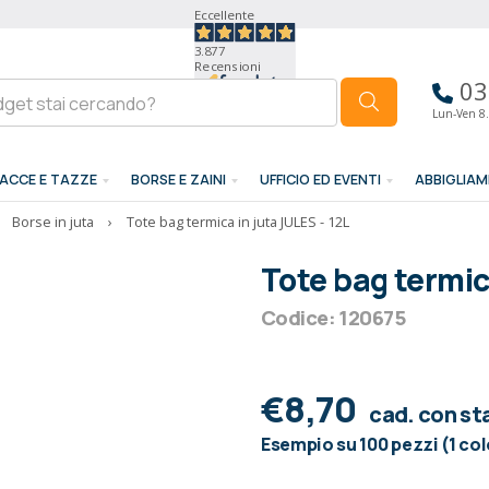
Eccellente
3.877
Recensioni
03
Lun-Ven 8.
ACCE E TAZZE
BORSE E ZAINI
UFFICIO ED EVENTI
ABBIGLIA
Borse in juta
›
Tote bag termica in juta JULES - 12L
Tote bag termic
Codice: 120675
€8,70
cad. con s
Esempio su 100 pezzi (1 co