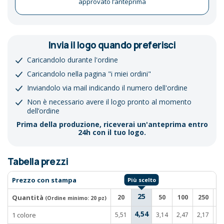
approvato l’anteprima
Invia il logo quando preferisci
Caricandolo durante l'ordine
Caricandolo nella pagina "i miei ordini"
Inviandolo via mail indicando il numero dell'ordine
Non è necessario avere il logo pronto al momento
dell’ordine
Prima della produzione, riceverai un'anteprima entro
24h con il tuo logo.
Tabella prezzi
Prezzo con stampa
25
Quantità
20
50
100
250
5
(Ordine minimo:
20 pz
)
4,54
1 colore
5,51
3,14
2,47
2,17
1,