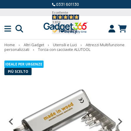
0331 601130
Eccellente
3.879
Recensioni
Home
›
Altri Gadget
›
Utensili e Luci
›
Attrezzi Multifunzione
personalizzati
›
Torcia con cacciavite ALUTOOL
IDEALE PER URGENZE
PIÙ SCELTO