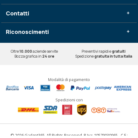
Contatti
+
Riconoscimenti
+
Oltre
10.000
aziende servite
Preventivi rapidi e
gratuiti
Bozza grafica in
24 ore
Spedizione
gratuita in tutta Italia
Modalità di pagamento
Spedizioni con
© 2026 Gadget365. All Rights Reserved. P.Iva: 10579030965 - C.F.: