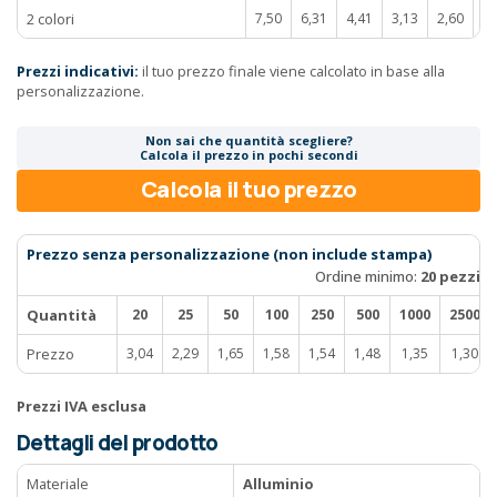
2 colori
7,50
6,31
4,41
3,13
2,60
2,
Prezzi indicativi:
il tuo prezzo finale viene calcolato in base alla
personalizzazione.
Non sai che quantità scegliere?
Calcola il prezzo in pochi secondi
Calcola il tuo prezzo
Prezzo senza personalizzazione (non include stampa)
Ordine minimo:
20 pezzi
Quantità
20
25
50
100
250
500
1000
2500
Prezzo
3,04
2,29
1,65
1,58
1,54
1,48
1,35
1,30
Prezzi IVA esclusa
Dettagli del prodotto
Materiale
Alluminio