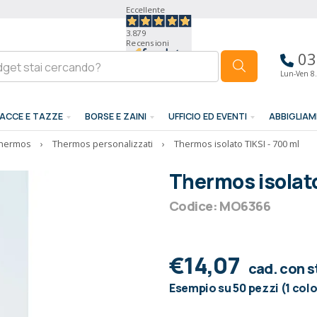
Eccellente
3.879
Recensioni
03
Lun-Ven 8.
ACCE E TAZZE
BORSE E ZAINI
UFFICIO ED EVENTI
ABBIGLIA
Thermos
›
Thermos personalizzati
›
Thermos isolato TIKSI - 700 ml
Thermos isolato
Codice: MO6366
€14,07
cad. con 
Esempio su 50 pezzi (1 col