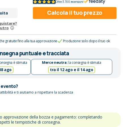
Oltre 3.700 recensioni
Calcola il tuo prezzo
uita
quistare?
eutro
che gratuite fino alla tua approvazione
Produzione solo dopo il tuo ok
nsegna puntuale e tracciata
Merce neutra:
onsegna è stimata
la consegna è stimata
 18 ago
tra il 12 ago e il 14 ago
n evento?
attibilità e ti aiutiamo a rispettare la scadenza
po approvazione della bozza e pagamento: completando
ispetti le tempistiche di consegna.