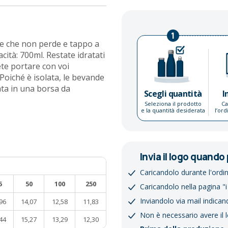
1
ite che non perde e tappo a
ità: 700ml. Restate idratati
ete portare con voi
 Poiché è isolata, le bevande
ata in una borsa da
Scegli quantità
I
Seleziona il prodotto
Ca
e la quantità desiderata
l’or
Invia il logo quando 
Caricandolo durante l'ordi
5
50
100
250
Caricandolo nella pagina "i
Inviandolo via mail indican
96
14,07
12,58
11,83
Non è necessario avere il 
44
15,27
13,29
12,30