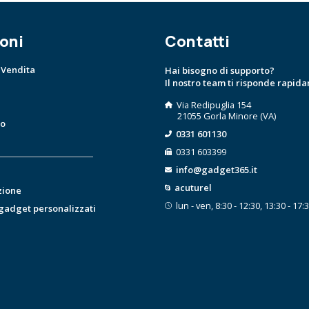
oni
Contatti
 Vendita
Hai bisogno di supporto?
Il nostro team ti risponde rapid
Via Redipuglia 154
21055 Gorla Minore (VA)
to
0331 601130
0331 603399
info@gadget365.it
acuturel
zione
lun - ven, 8:30 - 12:30, 13:30 - 17:
 gadget personalizzati