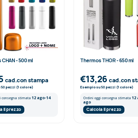
 CHAN - 500 ml
Thermos THOR - 650 ml
5
€13,26
cad.con stampa
cad.con s
u
50
pezzi (1 colore)
Esempio su
50
pezzi (1 colore)
12 ago-14
12
gi consegna stimata
Ordini oggi consegna stimata
ago
a il prezzo
Calcola il prezzo