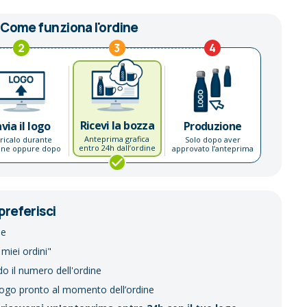
Come funziona l'ordine
2
3
4
Ricevi la bozza
nvia il logo
Produzione
Anteprima grafica
ricalo durante
Solo dopo aver
entro 24h dall’ordine
dine oppure dopo
approvato l’anteprima
preferisci
ne
 miei ordini"
do il numero dell'ordine
logo pronto al momento dell’ordine