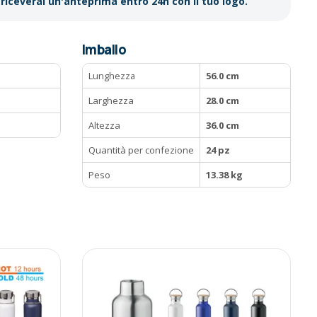
riceverai un'anteprima entro 24h con il tuo logo.
Imballo
Lunghezza
56.0 cm
Larghezza
28.0 cm
Altezza
36.0 cm
Quantità per confezione
24 pz
Peso
13.38 kg