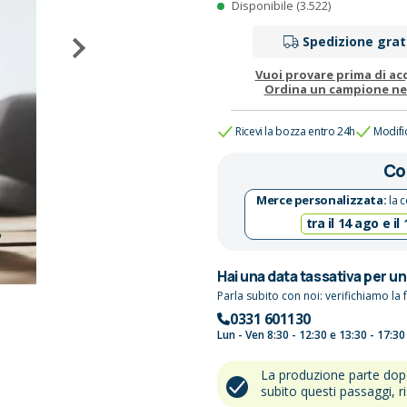
Disponibile (3.522)
Spedizione grat
Vuoi provare prima di ac
Ordina un campione n
Ricevi la bozza entro 24h
Modifi
Co
Merce personalizzata:
la c
tra il 14 ago e il
Hai una data tassativa per u
Parla subito con noi: verifichiamo la f
0331 601130
Lun - Ven 8:30 - 12:30 e 13:30 - 17:30
La produzione parte do
subito questi passaggi, r