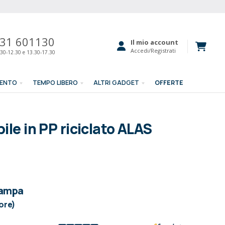
31 601130
Il mio account
Accedi/Registrati
30-12.30 e 13.30-17.30
MENTO
TEMPO LIBERO
ALTRI GADGET
OFFERTE
bile in PP riciclato ALAS
tampa
lore)