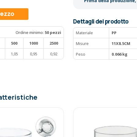
Prima della produzione, 
prezzo
Dettagli del prodotto
Ordine minimo:
50 pezzi
Materiale
PP
500
1000
2500
Misure
11X8.5CM
1,05
0,95
0,92
Peso
0.066 kg
atteristiche