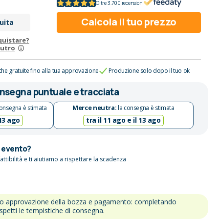
Oltre 3.700 recensioni
Calcola il tuo prezzo
uita
quistare?
eutro
che gratuite fino alla tua approvazione
Produzione solo dopo il tuo ok
nsegna puntuale e tracciata
Merce neutra:
onsegna è stimata
la consegna è stimata
 13 ago
tra il 11 ago e il 13 ago
n evento?
attibilità e ti aiutiamo a rispettare la scadenza
po approvazione della bozza e pagamento: completando
ispetti le tempistiche di consegna.