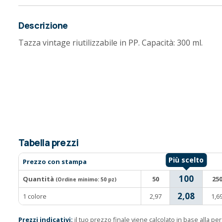
Descrizione
Tazza vintage riutilizzabile in PP. Capacità: 300 ml.
Tabella prezzi
Prezzo con stampa
100
Quantità
50
25
(Ordine minimo:
50 pz
)
2,08
1 colore
2,97
1,6
Prezzi indicativi:
il tuo prezzo finale viene calcolato in base alla p