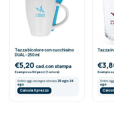
Tazza bicolore con cucchiaino
Tazza in
DUAL - 250 ml
€5,20
€3,
cad.con stampa
Esempio su
100
pezzi (1 colore)
Esempio s
20 ago-24
Ordini oggi consegna stimata
Ordini og
ago
ago
Calcola il prezzo
Calcol