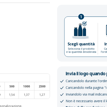
1
Scegli quantità
I
Seleziona il prodotto
Ca
e la quantità desiderata
l’or
Invia il logo quando 
Caricandolo durante l'ordi
0
500
1000
2500
Caricandolo nella pagina "i
Inviandolo via mail indican
9
1,54
1,37
1,27
Non è necessario avere il 
ersonalizzazione.