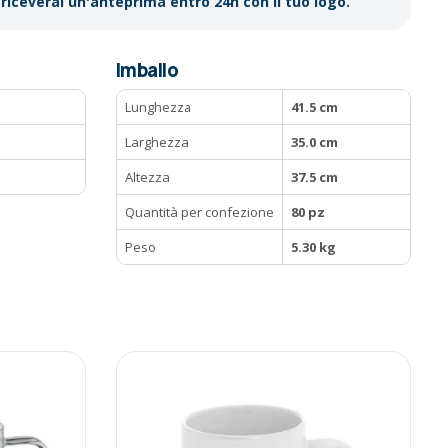
riceverai un'anteprima entro 24h con il tuo logo.
Imballo
Lunghezza
41.5 cm
Larghezza
35.0 cm
Altezza
37.5 cm
Quantità per confezione
80 pz
Peso
5.30 kg