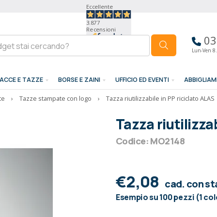
Eccellente
3.877
Recensioni
03
Lun-Ven 8.
ACCE E TAZZE
BORSE E ZAINI
UFFICIO ED EVENTI
ABBIGLIA
te
›
Tazze stampate con logo
›
Tazza riutilizzabile in PP riciclato ALAS
Tazza riutilizza
Codice: MO2148
€2,08
cad. con s
Esempio su 100 pezzi (1 co