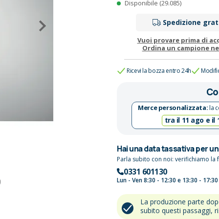
Disponibile (29.085)
Spedizione grat
Vuoi provare prima di ac
Ordina un campione n
Ricevi la bozza entro 24h
Modifi
Co
Merce personalizzata:
la c
tra il 11 ago e il
Hai una data tassativa per u
Parla subito con noi: verifichiamo la f
0331 601130
Lun - Ven 8:30 - 12:30 e 13:30 - 17:30
La produzione parte do
subito questi passaggi, r