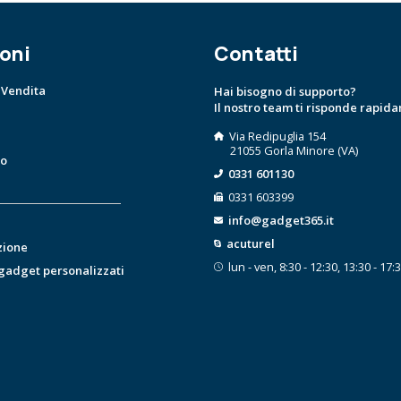
oni
Contatti
 Vendita
Hai bisogno di supporto?
Il nostro team ti risponde rapid
Via Redipuglia 154
21055 Gorla Minore (VA)
to
0331 601130
0331 603399
info@gadget365.it
acuturel
zione
lun - ven, 8:30 - 12:30, 13:30 - 17:
 gadget personalizzati