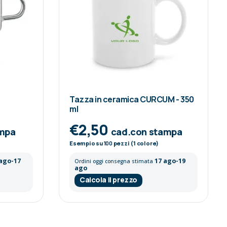
Tazza in ceramica CURCUM - 350
ml
€2,50
ampa
cad.con stampa
Esempio su
100
pezzi (1 colore)
 ago-17
17 ago-19
Ordini oggi consegna stimata
ago
Calcola il prezzo