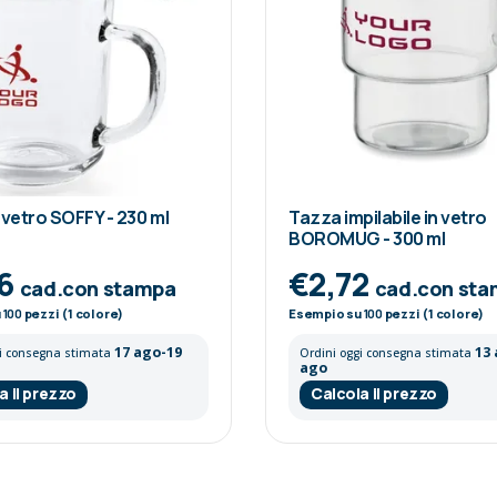
 vetro SOFFY - 230 ml
Tazza impilabile in vetro
BOROMUG - 300 ml
86
€2,72
cad.con stampa
cad.con st
u
100
pezzi (1 colore)
Esempio su
100
pezzi (1 colore)
17 ago-19
13
gi consegna stimata
Ordini oggi consegna stimata
ago
a il prezzo
Calcola il prezzo