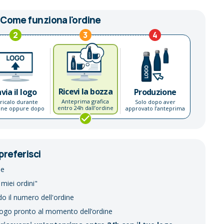
Come funziona l'ordine
2
3
4
Ricevi la bozza
nvia il logo
Produzione
Anteprima grafica
ricalo durante
Solo dopo aver
entro 24h dall’ordine
dine oppure dopo
approvato l’anteprima
preferisci
ne
 miei ordini"
do il numero dell'ordine
logo pronto al momento dell’ordine