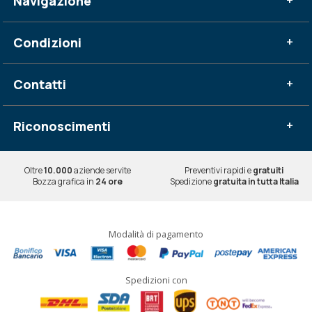
Navigazione
Condizioni
+
Contatti
+
Riconoscimenti
+
Oltre
10.000
aziende servite
Preventivi rapidi e
gratuiti
Bozza grafica in
24 ore
Spedizione
gratuita in tutta Italia
Modalità di pagamento
Spedizioni con