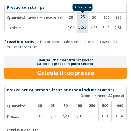
Prezzo con stampa
25
Quantità
20
50
100
250
5
(Ordine minimo:
20 pz
)
5,53
1 colore
6,64
4,27
3,42
2,81
2,
Prezzi indicativi:
il tuo prezzo finale viene calcolato in base alla
personalizzazione.
Non sai che quantità scegliere?
Calcola il prezzo in pochi secondi
Calcola il tuo prezzo
Prezzo senza personalizzazione (non include stampa)
Ordine minimo:
20 pezzi
Quantità
20
25
50
100
250
500
1000
Prezzo
3,08
2,33
2,23
2,18
1,98
1,91
1,84
Prezzi IVA esclusa