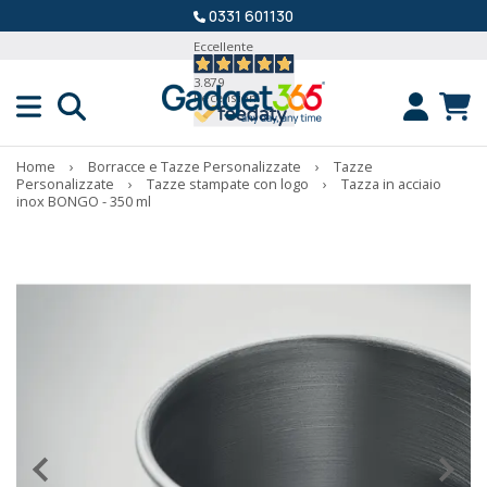
0331 601130
Eccellente
3.879
Recensioni
Home
›
Borracce e Tazze Personalizzate
›
Tazze
Personalizzate
›
Tazze stampate con logo
›
Tazza in acciaio
inox BONGO - 350 ml