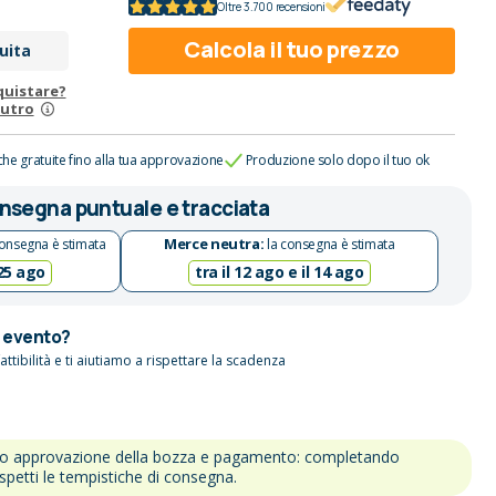
Oltre 3.700 recensioni
Calcola il tuo prezzo
uita
quistare?
eutro
che gratuite fino alla tua approvazione
Produzione solo dopo il tuo ok
nsegna puntuale e tracciata
Merce neutra:
onsegna è stimata
la consegna è stimata
 25 ago
tra il 12 ago e il 14 ago
n evento?
attibilità e ti aiutiamo a rispettare la scadenza
po approvazione della bozza e pagamento: completando
ispetti le tempistiche di consegna.