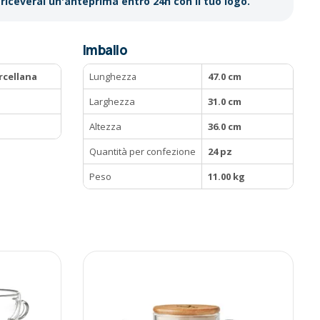
riceverai un'anteprima entro 24h con il tuo logo.
Imballo
rcellana
Lunghezza
47.0 cm
Larghezza
31.0 cm
Altezza
36.0 cm
Quantità per confezione
24 pz
Peso
11.00 kg