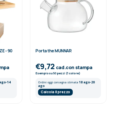
ZE - 90
Porta the MUNNAR
€9,72
ampa
cad.con stampa
Esempio su
50
pezzi (1 colore)
 ago-14
18 ago-20
Ordini oggi consegna stimata
ago
Calcola il prezzo