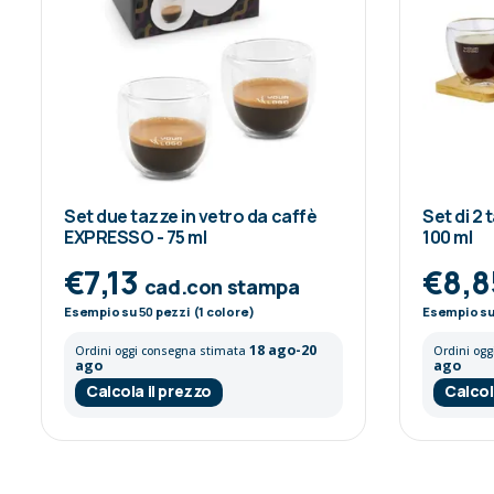
Set due tazze in vetro da caffè
Set di 2 
EXPRESSO - 75 ml
100 ml
€7,13
€8,
cad.con stampa
Esempio su
50
pezzi (1 colore)
Esempio s
18 ago-20
Ordini oggi consegna stimata
Ordini og
ago
ago
Calcola il prezzo
Calcol