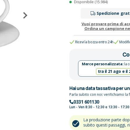
Disponibile (15.984)
Spedizione grat
Vuoi provare prima di ac
Ordina un campione n
Ricevi la bozza entro 24h
Modifi
Co
Merce personalizzata:
la c
tra il 21 ago e il
Hai una data tassativa per u
Parla subito con noi: verifichiamo la f
0331 601130
Lun - Ven 8:30 - 12:30 e 13:30 - 17:30
La produzione parte do
subito questi passaggi, r