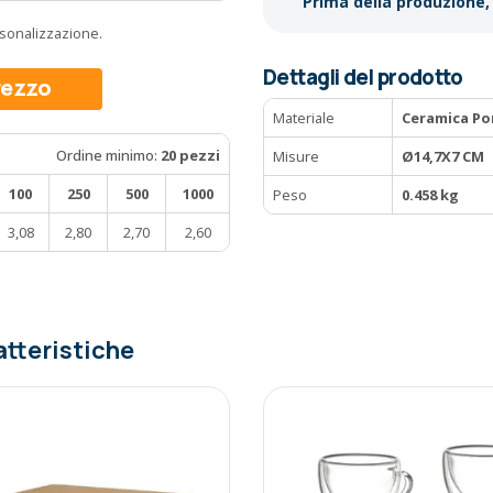
Prima della produzione, 
ersonalizzazione.
Dettagli del prodotto
prezzo
Materiale
Ceramica Po
Ordine minimo:
20 pezzi
Misure
Ø14,7X7 CM
100
250
500
1000
Peso
0.458 kg
3,08
2,80
2,70
2,60
atteristiche