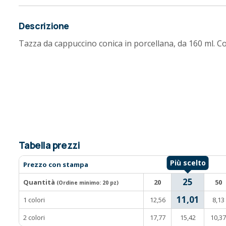
Descrizione
Tazza da cappuccino conica in porcellana, da 160 ml. 
Tabella prezzi
Prezzo con stampa
25
Quantità
20
50
(Ordine minimo:
20 pz
)
11,01
1 colori
12,56
8,13
2 colori
17,77
15,42
10,37