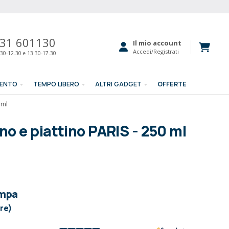
31 601130
Il mio account
Accedi/Registrati
30-12.30 e 13.30-17.30
MENTO
TEMPO LIBERO
ALTRI GADGET
OFFERTE
 ml
o e piattino PARIS - 250 ml
ampa
ore)