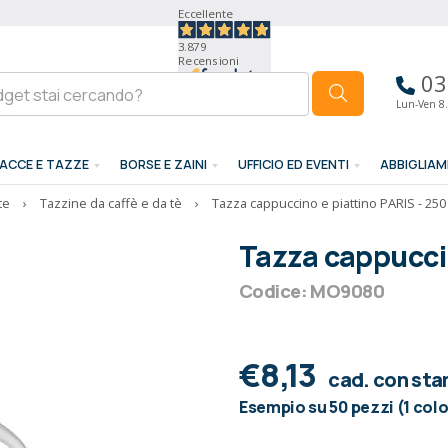
Eccellente
3.879
Recensioni
03
Lun-Ven 8.
ACCE E TAZZE
BORSE E ZAINI
UFFICIO ED EVENTI
ABBIGLIA
te
›
Tazzine da caffè e da tè
›
Tazza cappuccino e piattino PARIS - 250
Tazza cappuccin
Codice: MO9080
€8,13
cad. con st
Esempio su 50 pezzi (1 col