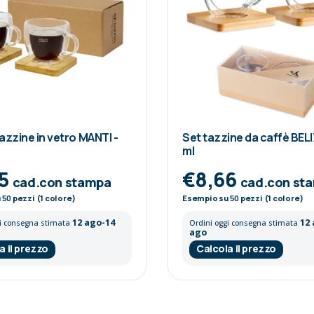
tazzine in vetro MANTI -
Set tazzine da caffè BELI
ml
85
€8,66
cad.con stampa
cad.con st
u
50
pezzi (1 colore)
Esempio su
50
pezzi (1 colore)
12 ago-14
12
gi consegna stimata
Ordini oggi consegna stimata
ago
a il prezzo
Calcola il prezzo