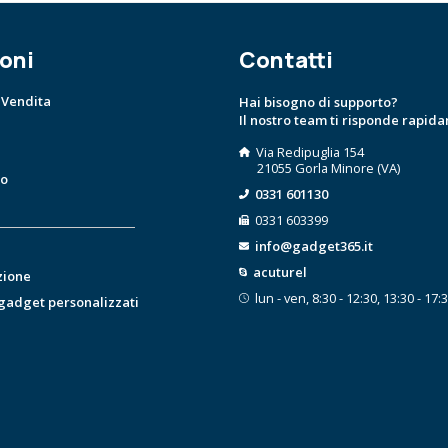
oni
Contatti
 Vendita
Hai bisogno di supporto?
Il nostro team ti risponde rapid
Via Redipuglia 154
21055 Gorla Minore (VA)
to
0331 601130
0331 603399
info@gadget365.it
acuturel
zione
lun - ven, 8:30 - 12:30, 13:30 - 17:
 gadget personalizzati