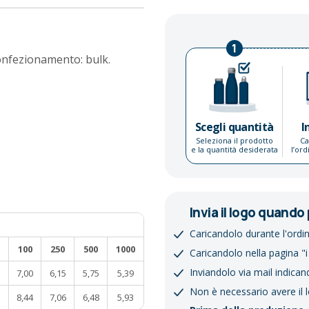
1
Confezionamento: bulk.
Scegli quantità
I
Seleziona il prodotto
Ca
e la quantità desiderata
l’or
Invia il logo quando 
Caricandolo durante l'ordi
100
250
500
1000
Caricandolo nella pagina "i
Inviandolo via mail indican
7,00
6,15
5,75
5,39
Non è necessario avere il 
8,44
7,06
6,48
5,93