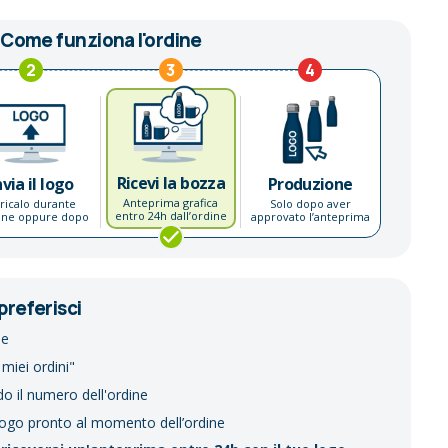
Come funziona l'ordine
2
3
4
Ricevi la bozza
nvia il logo
Produzione
Anteprima grafica
ricalo durante
Solo dopo aver
entro 24h dall’ordine
dine oppure dopo
approvato l’anteprima
preferisci
ne
 miei ordini"
do il numero dell'ordine
logo pronto al momento dell’ordine