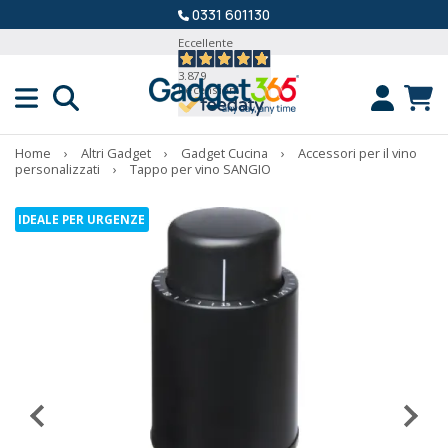
0331 601130
Eccellente
3.879
Recensioni
Home
›
Altri Gadget
›
Gadget Cucina
›
Accessori per il vino
personalizzati
›
Tappo per vino SANGIO
IDEALE PER URGENZE