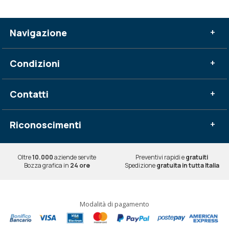
Navigazione
+
Condizioni
+
Contatti
+
Riconoscimenti
+
Oltre
10.000
aziende servite
Preventivi rapidi e
gratuiti
Bozza grafica in
24 ore
Spedizione
gratuita in tutta Italia
Modalità di pagamento