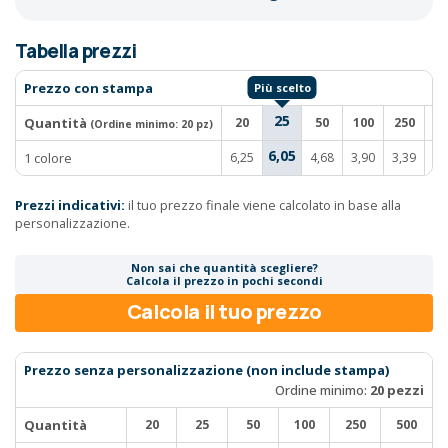
Tabella prezzi
Prezzo con stampa
25
Quantità
20
50
100
250
5
(Ordine minimo:
20 pz
)
6,05
1 colore
6,25
4,68
3,90
3,39
3,
Prezzi indicativi:
il tuo prezzo finale viene calcolato in base alla
personalizzazione.
Non sai che quantità scegliere?
Calcola il prezzo in pochi secondi
Calcola il tuo prezzo
Prezzo senza personalizzazione (non include stampa)
Ordine minimo:
20 pezzi
Quantità
20
25
50
100
250
500