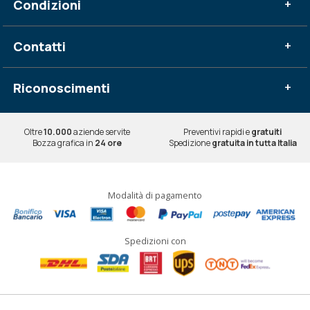
Condizioni
+
Contatti
+
Riconoscimenti
+
Oltre
10.000
aziende servite
Preventivi rapidi e
gratuiti
Bozza grafica in
24 ore
Spedizione
gratuita in tutta Italia
Modalità di pagamento
Spedizioni con