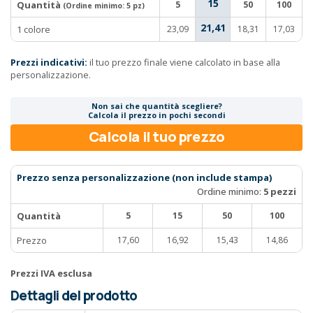
15
Quantità
5
50
100
(Ordine minimo:
5 pz
)
21,41
1 colore
23,09
18,31
17,03
Prezzi indicativi:
il tuo prezzo finale viene calcolato in base alla
personalizzazione.
Non sai che quantità scegliere?
Calcola il prezzo in pochi secondi
Calcola il tuo prezzo
Prezzo senza personalizzazione (non include stampa)
Ordine minimo:
5 pezzi
Quantità
5
15
50
100
Prezzo
17,60
16,92
15,43
14,86
Prezzi IVA esclusa
Dettagli del prodotto