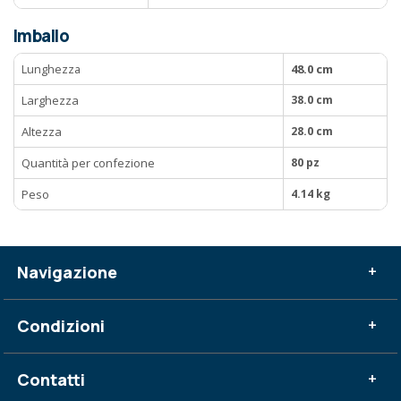
Imballo
Lunghezza
48.0 cm
Larghezza
38.0 cm
Altezza
28.0 cm
Quantità per confezione
80 pz
Peso
4.14 kg
Navigazione
+
Condizioni
+
Contatti
+