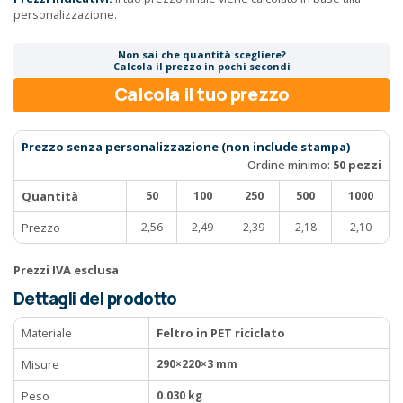
personalizzazione.
Non sai che quantità scegliere?
Calcola il prezzo in pochi secondi
Calcola il tuo prezzo
Prezzo senza personalizzazione (non include stampa)
Ordine minimo:
50 pezzi
Quantità
50
100
250
500
1000
Prezzo
2,56
2,49
2,39
2,18
2,10
Prezzi IVA esclusa
Dettagli del prodotto
Materiale
Feltro in PET riciclato
Misure
290×220×3 mm
Peso
0.030 kg