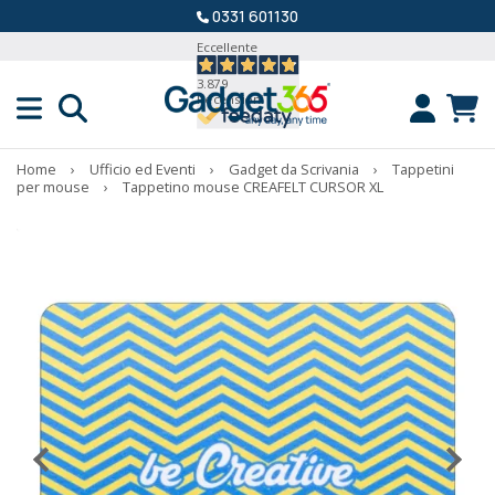
0331 601130
Eccellente
3.879
Recensioni
Home
›
Ufficio ed Eventi
›
Gadget da Scrivania
›
Tappetini
per mouse
›
Tappetino mouse CREAFELT CURSOR XL