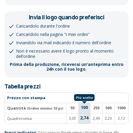
Invia il logo quando preferisci
Caricandolo durante l'ordine
Caricandolo nella pagina "i miei ordini"
Inviandolo via mail indicando il numero dell'ordine
Non è necessario avere il logo pronto al momento
dell’ordine
Prima della produzione, riceverai un'anteprima entro
24h con il tuo logo.
Tabella prezzi
Prezzo con stampa
100
Quantità
50
250
500
1000
(Ordine minimo:
50 pz
)
2,74
Quadricromia
3,05
2,49
2,23
2,12
Prezzi indicativi:
il tuo prezzo finale viene calcolato in base alla