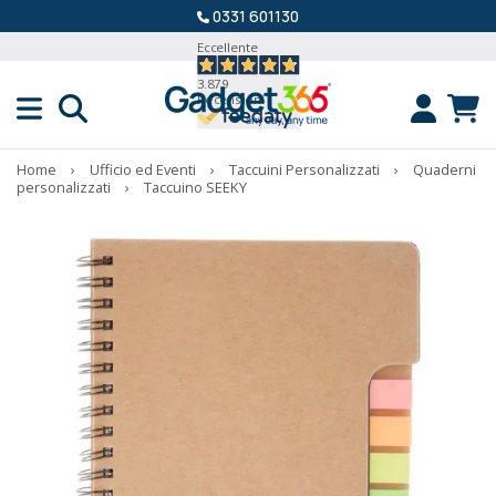
0331 601130
Eccellente
3.879
Recensioni
Home
›
Ufficio ed Eventi
›
Taccuini Personalizzati
›
Quaderni
personalizzati
›
Taccuino SEEKY