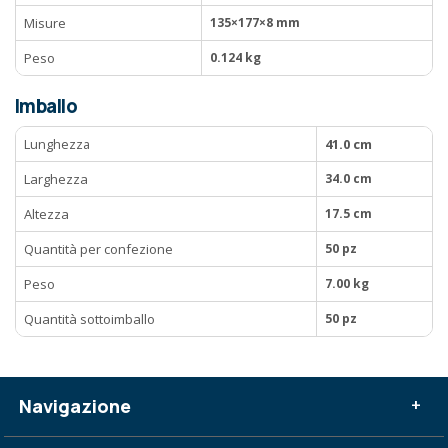
Misure
135×177×8 mm
Peso
0.124 kg
Imballo
Lunghezza
41.0 cm
Larghezza
34.0 cm
Altezza
17.5 cm
Quantità per confezione
50 pz
Peso
7.00 kg
Quantità sottoimballo
50 pz
Navigazione
+