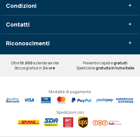
Condizioni
+
Contatti
+
Riconoscimenti
+
Oltre
10.000
aziende servite
Preventivi rapidi e
gratuiti
Bozza grafica in
24 ore
Spedizione
gratuita in tutta Italia
Modalità di pagamento
Spedizioni con