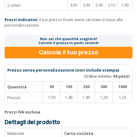
2 colori
3,61
2,93
2,43
2,12
1,90
Prezzi indicativi:
il tuo prezzo finale viene calcolato in base alla
personalizzazione.
Non sai che quantità scegliere?
Calcola il prezzo in pochi secondi
Calcola il tuo prezzo
Prezzo senza personalizzazione (non include stampa)
Ordine minimo:
50 pezzi
Quantità
50
100
250
500
1000
Prezzo
1,50
1,46
1,40
1,28
1,23
Prezzi IVA esclusa
Dettagli del prodotto
Materiale
Carta riciclata