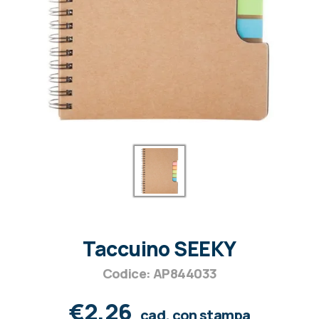
Taccuino SEEKY
Codice: AP844033
€2,26
cad. con stampa