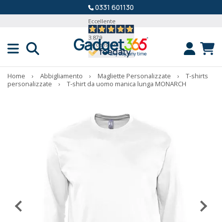
0331 601130
Eccellente
3.879
Recensioni
Home
›
Abbigliamento
›
Magliette Personalizzate
›
T-shirts
personalizzate
›
T-shirt da uomo manica lunga MONARCH