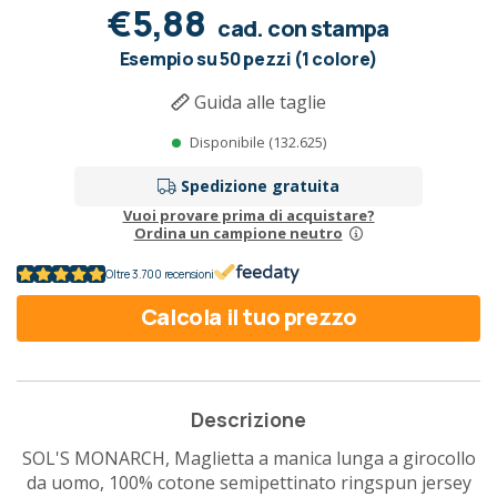
€5,88
cad. con stampa
Esempio su 50 pezzi (1 colore)
Guida alle taglie
Disponibile (132.625)
Spedizione gratuita
Vuoi provare prima di acquistare?
Ordina un campione neutro
Oltre 3.700 recensioni
Calcola il tuo prezzo
Descrizione
SOL'S MONARCH, Maglietta a manica lunga a girocollo
da uomo, 100% cotone semipettinato ringspun jersey