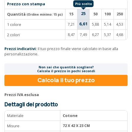
Prezzo con stampa
25
Quantità
15
50
100
250
5
(Ordine minimo:
15 pz
)
6,61
1 colore
7,21
5,88
5,14
4,53
4,
2 colori
8,47
7,49
6,27
5,37
4,68
4,
Prezzi indicativi:
il tuo prezzo finale viene calcolato in base alla
personalizzazione.
Non sai che quantità scegliere?
Calcola il prezzo in pochi secondi
Calcola il tuo prezzo
Prezzi IVA esclusa
Dettagli del prodotto
Materiale
Cotone
Misure
72 X 42 X 23 CM