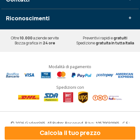
Riconoscimenti
+
Oltre
10.000
aziende servite
Preventivi rapidi e
gratuiti
Bozza grafica in
24 ore
Spedizione
gratuita in tutta Italia
Modalità di pagamento
Spedizioni con
© 2026 Gadget365. All Rights Reserved. P.Iva: 10579030965 - C.F.:
10579030965
Calcola il tuo prezzo