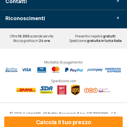
Contatti
+
Riconoscimenti
+
Oltre
10.000
aziende servite
Preventivi rapidi e
gratuiti
Bozza grafica in
24 ore
Spedizione
gratuita in tutta Italia
Modalità di pagamento
Spedizioni con
© 2026 Gadget365. All Rights Reserved. P.Iva: 10579030965 - C.F.:
10579030965
Calcola il tuo prezzo