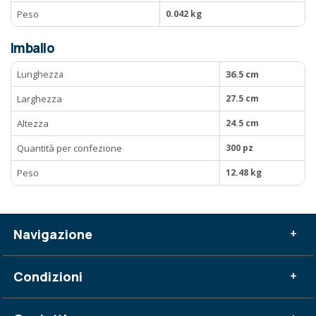
Peso
0.042 kg
Imballo
Lunghezza
36.5 cm
Larghezza
27.5 cm
Altezza
24.5 cm
Quantità per confezione
300 pz
Peso
12.48 kg
Navigazione
+
Condizioni
+