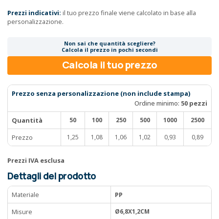
Prezzi indicativi:
il tuo prezzo finale viene calcolato in base alla
personalizzazione.
Non sai che quantità scegliere?
Calcola il prezzo in pochi secondi
Calcola il tuo prezzo
Prezzo senza personalizzazione (non include stampa)
Ordine minimo:
50 pezzi
Quantità
50
100
250
500
1000
2500
Prezzo
1,25
1,08
1,06
1,02
0,93
0,89
Prezzi IVA esclusa
Dettagli del prodotto
Materiale
PP
Misure
Ø6,8X1,2CM