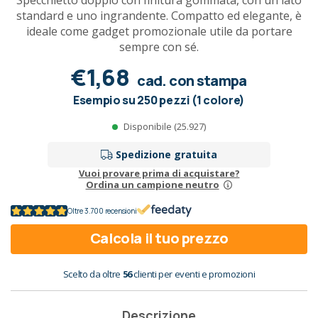
Specchietto doppio con finitura gommata, con un lato
standard e uno ingrandente. Compatto ed elegante, è
ideale come gadget promozionale utile da portare
sempre con sé.
€1,68
cad. con stampa
Esempio su 250 pezzi (1 colore)
Disponibile (25.927)
Spedizione gratuita
Vuoi provare prima di acquistare?
Ordina un campione neutro
Oltre 3.700 recensioni
Calcola il tuo prezzo
Scelto da oltre
56
clienti per eventi e promozioni
Descrizione