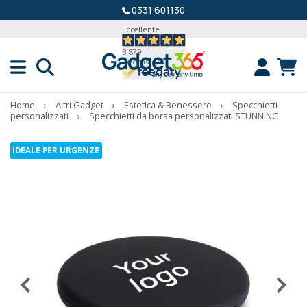
0331 601130
Eccellente
3.879
Recensioni
Home
›
Altri Gadget
›
Estetica & Benessere
›
Specchietti
personalizzati
›
Specchietti da borsa personalizzati STUNNING
IDEALE PER URGENZE