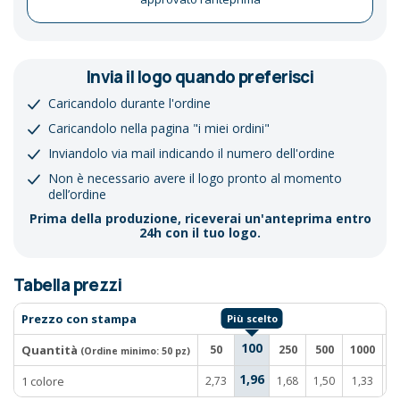
Invia il logo quando preferisci
Caricandolo durante l'ordine
Caricandolo nella pagina "i miei ordini"
Inviandolo via mail indicando il numero dell'ordine
Non è necessario avere il logo pronto al momento
dell’ordine
Prima della produzione, riceverai un'anteprima entro
24h con il tuo logo.
Tabella prezzi
Prezzo con stampa
100
Quantità
50
250
500
1000
2
(Ordine minimo:
50 pz
)
1,96
1 colore
2,73
1,68
1,50
1,33
1