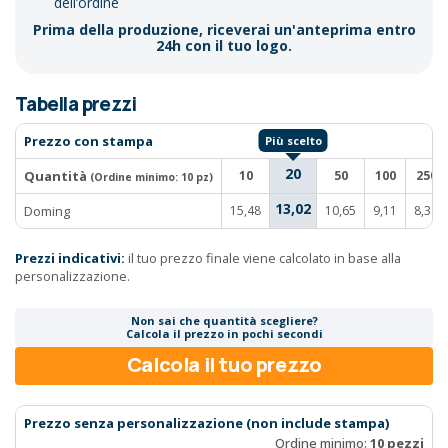
dell’ordine
Prima della produzione, riceverai un'anteprima entro
24h con il tuo logo.
Tabella prezzi
Prezzo con stampa
20
Quantità
10
50
100
250
(Ordine minimo:
10 pz
)
13,02
Doming
15,48
10,65
9,11
8,34
Prezzi indicativi:
il tuo prezzo finale viene calcolato in base alla
personalizzazione.
Non sai che quantità scegliere?
Calcola il prezzo in pochi secondi
Calcola il tuo prezzo
Prezzo senza personalizzazione (non include stampa)
Ordine minimo:
10 pezzi