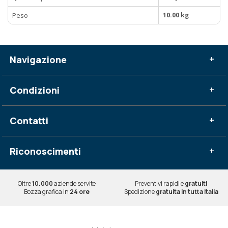
Peso
10.00 kg
Navigazione
+
Condizioni
+
Contatti
+
Riconoscimenti
+
Oltre
10.000
aziende servite
Preventivi rapidi e
gratuiti
Bozza grafica in
24 ore
Spedizione
gratuita in tutta Italia