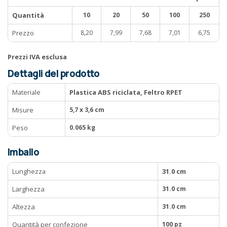
Quantità
10
20
50
100
250
Prezzo
8,20
7,99
7,68
7,01
6,75
Prezzi IVA esclusa
Dettagli del prodotto
Materiale
Plastica ABS riciclata, Feltro RPET
Misure
5,7 x 3,6 cm
Peso
0.065 kg
Imballo
Lunghezza
31.0 cm
Larghezza
31.0 cm
Altezza
31.0 cm
Quantità per confezione
100 pz