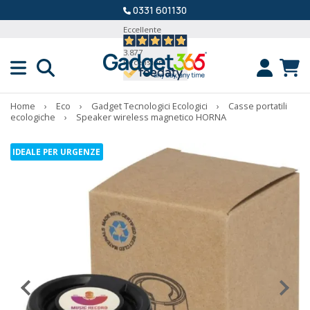
0331 601130
Eccellente
3.877
Recensioni
Home
›
Eco
›
Gadget Tecnologici Ecologici
›
Casse portatili
ecologiche
›
Speaker wireless magnetico HORNA
IDEALE PER URGENZE