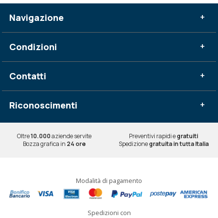
Navigazione
+
Condizioni
+
Contatti
+
Riconoscimenti
+
Oltre
10.000
aziende servite
Preventivi rapidi e
gratuiti
Bozza grafica in
24 ore
Spedizione
gratuita in tutta Italia
Modalità di pagamento
Spedizioni con