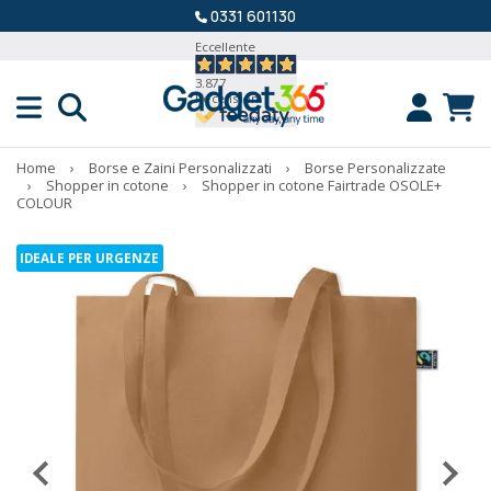
0331 601130
Eccellente
3.877
Recensioni
Home
›
Borse e Zaini Personalizzati
›
Borse Personalizzate
›
Shopper in cotone
›
Shopper in cotone Fairtrade OSOLE+
COLOUR
IDEALE PER URGENZE