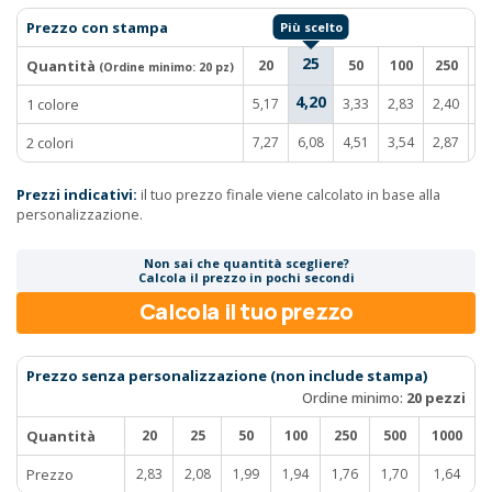
Prezzo con stampa
25
Quantità
20
50
100
250
5
(Ordine minimo:
20 pz
)
4,20
1 colore
5,17
3,33
2,83
2,40
2,
2 colori
7,27
6,08
4,51
3,54
2,87
2,
Prezzi indicativi:
il tuo prezzo finale viene calcolato in base alla
personalizzazione.
Non sai che quantità scegliere?
Calcola il prezzo in pochi secondi
Calcola il tuo prezzo
Prezzo senza personalizzazione (non include stampa)
Ordine minimo:
20 pezzi
Quantità
20
25
50
100
250
500
1000
Prezzo
2,83
2,08
1,99
1,94
1,76
1,70
1,64